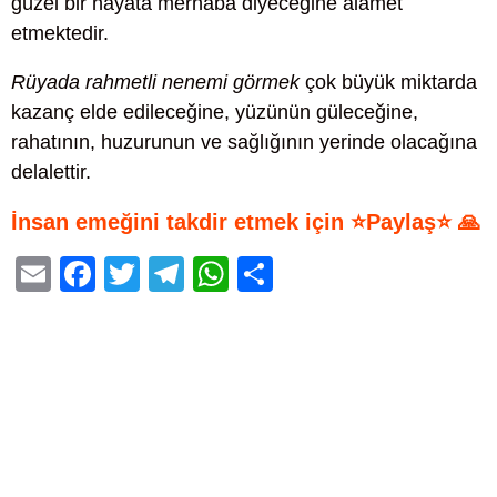
güzel bir hayata merhaba diyeceğine alamet
etmektedir.
Rüyada rahmetli nenemi görmek
çok büyük miktarda
kazanç elde edileceğine, yüzünün güleceğine,
rahatının, huzurunun ve sağlığının yerinde olacağına
delalettir.
İnsan emeğini takdir etmek için ⭐Paylaş⭐ 🙏
E
F
T
T
W
S
m
a
wi
el
h
h
ail
c
tt
e
at
ar
e
er
gr
s
e
b
a
A
o
m
p
o
p