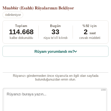
Muabbir (Esahh)
Rüyalarınızı Bekliyor
dinleniyor
Toplam
Bugün
%92 için
114.668
33
2
saat
kalbe dokunuldu
rüya te’vîl kılındı
cevab müddeti
Rüyam yorumlandı mı?
Rüyanızı göndermeden önce rüyanızla en ilgili olan sayfada
bulunduğunuzdan emin olun.
1000