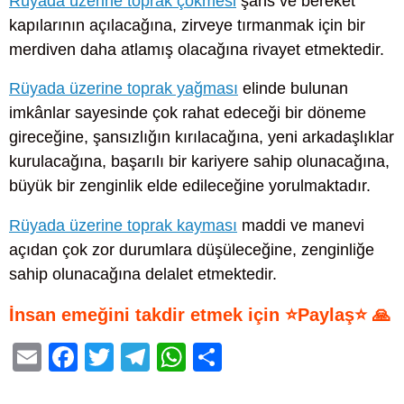
Rüyada üzerine toprak çökmesi
şans ve bereket
kapılarının açılacağına, zirveye tırmanmak için bir
merdiven daha atlamış olacağına rivayet etmektedir.
Rüyada üzerine toprak yağması
elinde bulunan
imkânlar sayesinde çok rahat edeceği bir döneme
gireceğine, şansızlığın kırılacağına, yeni arkadaşlıklar
kurulacağına, başarılı bir kariyere sahip olunacağına,
büyük bir zenginlik elde edileceğine yorulmaktadır.
Rüyada üzerine toprak kayması
maddi ve manevi
açıdan çok zor durumlara düşüleceğine, zenginliğe
sahip olunacağına delalet etmektedir.
İnsan emeğini takdir etmek için ⭐Paylaş⭐ 🙏
E
F
T
T
W
S
m
a
wi
el
h
h