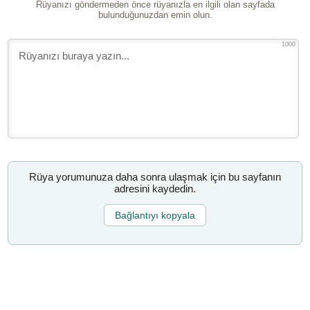
Rüyanızı göndermeden önce rüyanızla en ilgili olan sayfada
bulunduğunuzdan emin olun.
1000
Rüya yorumunuza daha sonra ulaşmak için bu sayfanın
adresini kaydedin.
Bağlantıyı kopyala