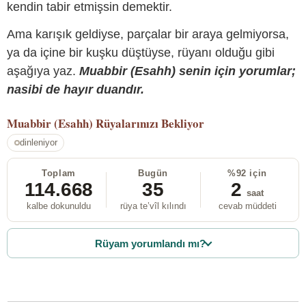
kendin tabir etmişsin demektir.
Ama karışık geldiyse, parçalar bir araya gelmiyorsa,
ya da içine bir kuşku düştüyse, rüyanı olduğu gibi
aşağıya yaz.
Muabbir (Esahh) senin için yorumlar;
nasibi de hayır duandır.
Muabbir (Esahh)
Rüyalarınızı Bekliyor
dinleniyor
Toplam
Bugün
%92 için
114.668
35
2
saat
kalbe dokunuldu
rüya te’vîl kılındı
cevab müddeti
Rüyam yorumlandı mı?