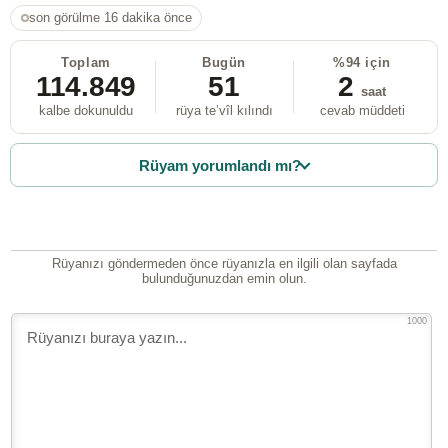
son görülme 16 dakika önce
Toplam
Bugün
%94 için
114.849
51
2
saat
kalbe dokunuldu
rüya te’vîl kılındı
cevab müddeti
Rüyam yorumlandı mı?
Rüyanızı göndermeden önce rüyanızla en ilgili olan sayfada
bulunduğunuzdan emin olun.
1000