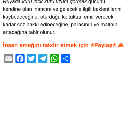
Rüyada kuru incir kuru üzüm görmek
gücünü,
kendine olan inancını ve gelecekle ilgili beklentilerini
kaybedeceğine, oturduğu koltuktan emir verecek
kadar söz hakkı edineceğine, parasının ve malının
artacağına tabir olunur.
İnsan emeğini takdir etmek için ⭐Paylaş⭐ 🙏
E
F
T
T
W
S
m
a
wi
el
h
h
ail
c
tt
e
at
ar
e
er
gr
s
e
b
a
A
o
m
p
o
p
k