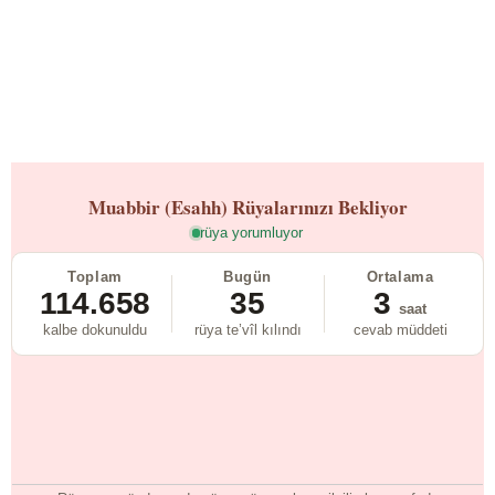
Muabbir (Esahh)
Rüyalarınızı Bekliyor
rüya yorumluyor
Toplam
Bugün
Ortalama
114.658
35
3
saat
kalbe dokunuldu
rüya te’vîl kılındı
cevab müddeti