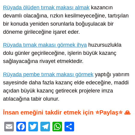
Rüyada ölüden tırnak makası almak
kazancın
devamlı olacağına, rızkın kesilmeyeceğine, tartışılan
bir konuda yeniden sorunlarla boğuşulacak bir
döneme girileceğine işaret eder.
Rüyada tırnak makası görmek ihya
huzursuzlukla
dolu günler geçirileceğine, işlerin büyük kazanç
sağlayacağına rivayet etmektedir.
Rüyada pembe tırnak makası görmek
yaptığı yatırım
sayesinde daha fazla kazanç elde edeceğine, maddi
açıdan büyük kazanç getirecek projelere imza
atılacağına tabir olunur.
İnsan emeğini takdir etmek için ⭐Paylaş⭐ 🙏
E
F
T
T
W
S