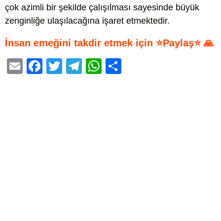
çok azimli bir şekilde çalışılması sayesinde büyük
zenginliğe ulaşılacağına işaret etmektedir.
İnsan emeğini takdir etmek için ⭐Paylaş⭐ 🙏
E
F
T
T
W
S
m
a
wi
el
h
h
ail
c
tt
e
at
ar
e
er
gr
s
e
b
a
A
o
m
p
o
p
k