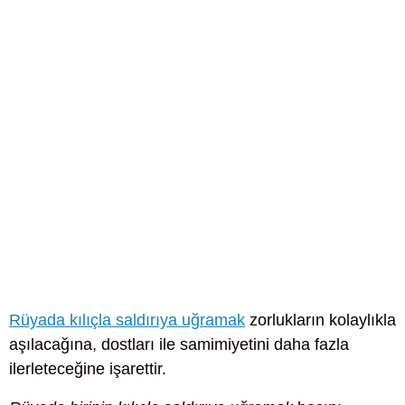
Rüyada kılıçla saldırıya uğramak
zorlukların kolaylıkla
aşılacağına, dostları ile samimiyetini daha fazla
ilerleteceğine işarettir.