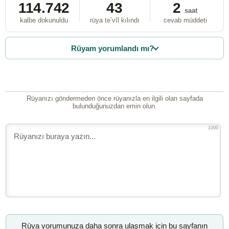
114.742
43
2
saat
kalbe dokunuldu
rüya te’vîl kılındı
cevab müddeti
Rüyam yorumlandı mı?
Rüyanızı göndermeden önce rüyanızla en ilgili olan sayfada
bulunduğunuzdan emin olun.
1000
Rüya yorumunuza daha sonra ulaşmak için bu sayfanın