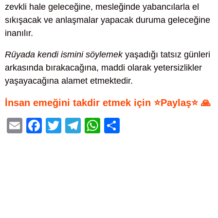
zevkli hale geleceğine, mesleğinde yabancılarla el
sıkışacak ve anlaşmalar yapacak duruma geleceğine
inanılır.
Rüyada kendi ismini söylemek
yaşadığı tatsız günleri
arkasında bırakacağına, maddi olarak yetersizlikler
yaşayacağına alamet etmektedir.
İnsan emeğini takdir etmek için ⭐Paylaş⭐ 🙏
E
F
T
T
W
S
m
a
wi
el
h
h
ail
c
tt
e
at
ar
e
er
gr
s
e
b
a
A
o
m
p