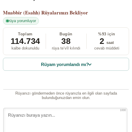
Muabbir (Esahh)
Rüyalarınızı Bekliyor
rüya yorumluyor
Toplam
Bugün
%93 için
114.734
38
2
saat
kalbe dokunuldu
rüya te’vîl kılındı
cevab müddeti
Rüyam yorumlandı mı?
Rüyanızı göndermeden önce rüyanızla en ilgili olan sayfada
bulunduğunuzdan emin olun.
1000