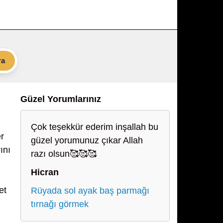
ra
Güzel Yorumlarınız
Çok teşekkür ederim inşallah bu
r
güzel yorumunuz çıkar Allah
ını
razı olsun🥰🥰🥰
Hicran
et
Rüyada sol ayak baş parmağı
tırnağı görmek