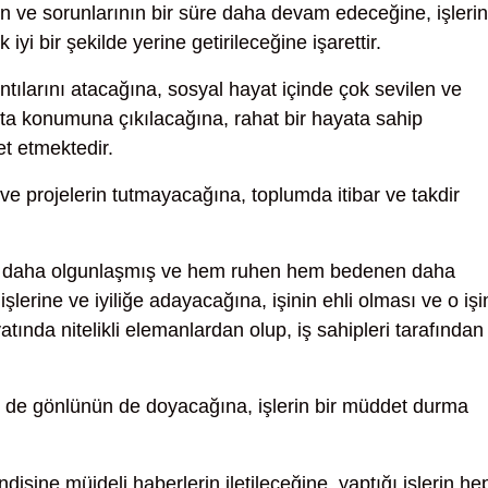
nın ve sorunlarının bir süre daha devam edeceğine, işlerin
 iyi bir şekilde yerine getirileceğine işarettir.
ntılarını atacağına, sosyal hayat içinde çok sevilen ve
usta konumuna çıkılacağına, rahat bir hayata sahip
et etmektedir.
e projelerin tutmayacağına, toplumda itibar ve takdir
i daha olgunlaşmış ve hem ruhen hem bedenen daha
lerine ve iyiliğe adayacağına, işinin ehli olması ve o işi
atında nitelikli elemanlardan olup, iş sahipleri tarafından
de gönlünün de doyacağına, işlerin bir müddet durma
disine müjdeli haberlerin iletileceğine, yaptığı işlerin he