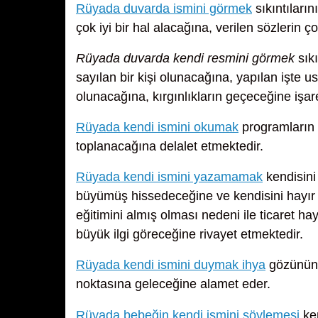
Rüyada duvarda ismini görmek
sıkıntıları
çok iyi bir hal alacağına, verilen sözlerin çok
Rüyada duvarda kendi resmini görmek
sıkı
sayılan bir kişi olunacağına, yapılan işte 
olunacağına, kırgınlıkların geçeceğine işar
Rüyada kendi ismini okumak
programların v
toplanacağına delalet etmektedir.
Rüyada kendi ismini yazamamak
kendisin
büyümüş hissedeceğine ve kendisini hayır iş
eğitimini almış olması nedeni ile ticaret hay
büyük ilgi göreceğine rivayet etmektedir.
Rüyada kendi ismini duymak ihya
gözünün 
noktasına geleceğine alamet eder.
Rüyada bebeğin kendi ismini söylemesi
ken