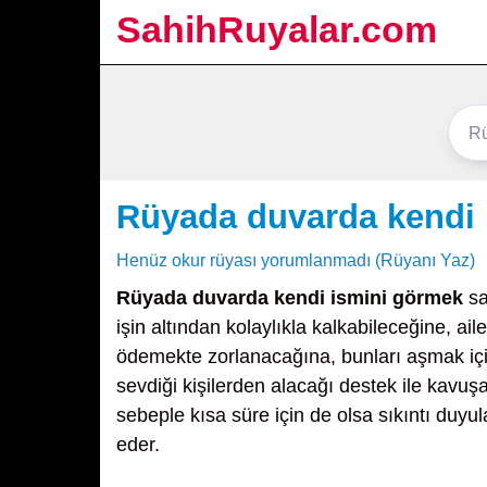
SahihRuyalar.com
Rüyada duvarda kendi 
Henüz okur rüyası yorumlanmadı (Rüyanı Yaz)
Rüyada duvarda kendi ismini görmek
sa
işin altından kolaylıkla kalkabileceğine, aile
ödemekte zorlanacağına, bunları aşmak iç
sevdiği kişilerden alacağı destek ile kavuş
sebeple kısa süre için de olsa sıkıntı duyu
eder.