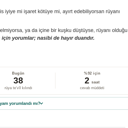
is iyiye mi işaret kötüye mi, ayırt edebiliyorsan rüyanı
gelmiyorsa, ya da içine bir kuşku düştüyse, rüyanı olduğu
için yorumlar; nasibi de hayır duandır.
Bugün
%92 için
38
2
saat
rüya te’vîl kılındı
cevab müddeti
yam yorumlandı mı?