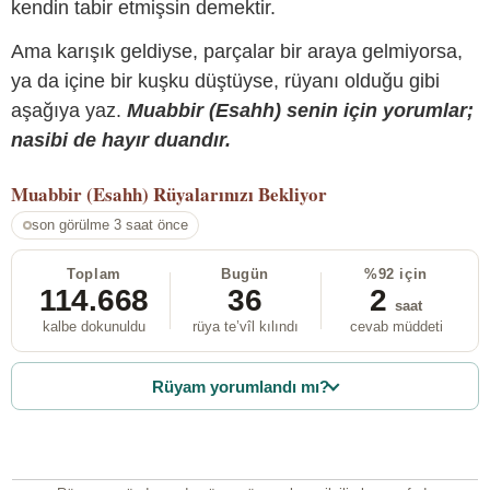
kendin tabir etmişsin demektir.
Ama karışık geldiyse, parçalar bir araya gelmiyorsa,
ya da içine bir kuşku düştüyse, rüyanı olduğu gibi
aşağıya yaz.
Muabbir (Esahh) senin için yorumlar;
nasibi de hayır duandır.
Muabbir (Esahh)
Rüyalarınızı Bekliyor
son görülme 3 saat önce
Toplam
Bugün
%92 için
114.668
36
2
saat
kalbe dokunuldu
rüya te’vîl kılındı
cevab müddeti
Rüyam yorumlandı mı?