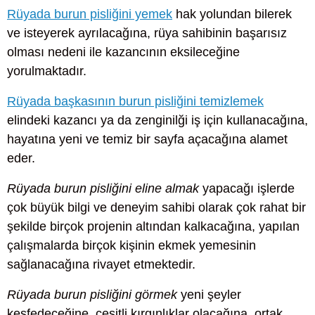
Rüyada burun pisliğini yemek
hak yolundan bilerek
ve isteyerek ayrılacağına, rüya sahibinin başarısız
olması nedeni ile kazancının eksileceğine
yorulmaktadır.
Rüyada başkasının burun pisliğini temizlemek
elindeki kazancı ya da zenginilği iş için kullanacağına,
hayatına yeni ve temiz bir sayfa açacağına alamet
eder.
Rüyada burun pisliğini eline almak
yapacağı işlerde
çok büyük bilgi ve deneyim sahibi olarak çok rahat bir
şekilde birçok projenin altından kalkacağına, yapılan
çalışmalarda birçok kişinin ekmek yemesinin
sağlanacağına rivayet etmektedir.
Rüyada burun pisliğini görmek
yeni şeyler
keşfedeceğine, çeşitli kırgınlıklar olacağına, ortak