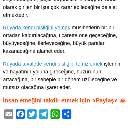
olarak girilen bir işte çok zarar edileceğine delalet
etmektedir.
Rüyada kendi pisliğini yemek
musibetlerin bir bir
ortadan kaldırılacağına, ticarette öne geçeceğine,
büyüyeceğine, ilerleyeceğine, büyük paralar
kazanacağına alamet eder.
Rüyada tuvalette kendi pisliğini temizlemek
işlerinin
ve hayatının yoluna gireceğine, huzurunun
artacağına, bir sebeple bir dönem üzüleceğine ve
mutsuz olacağına işaret eder.
İnsan emeğini takdir etmek için ⭐Paylaş⭐ 🙏
E
F
T
T
W
S
m
a
wi
el
h
h