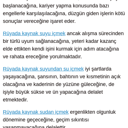
başlanacağına, kariyer yapma konusunda bazı
engellerle karşılaşılacağına, düzgün giden işlerin kötü
sonuçlar vereceğine işaret eder.
Rüyada kaynak suyu içmek
ancak alışma sürecinden
bir türlü uyum sağlanacağına, yeteri kadar kazanç
elde ettikten kendi işini kurmak için adım atacağına
ve rahata ereceğine yorulmaktadır.
Rüyada kaynak suyundan su içmek
iyi şartlarda
yaşayacağına, şansının, bahtının ve kısmetinin açık
olacağına ve kaderinin de yüzüne güleceğine, de
işiyle büyük sükse ve ün yapacağına delalet
etmektedir.
Rüyada kaynak sudan içmek
ergenlikten olgunluk
dönemine geçeceğine, geçim sıkıntısı
yaşanmayacağına delalettir.