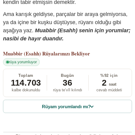
kendin tabir etmişsin demektir.
Ama karışık geldiyse, parçalar bir araya gelmiyorsa,
ya da içine bir kuşku düştüyse, rüyanı olduğu gibi
aşağıya yaz.
Muabbir (Esahh) senin için yorumlar;
nasibi de hayır duandır.
Muabbir (Esahh)
Rüyalarınızı Bekliyor
rüya yorumluyor
Toplam
Bugün
%92 için
114.703
36
2
saat
kalbe dokunuldu
rüya te’vîl kılındı
cevab müddeti
Rüyam yorumlandı mı?