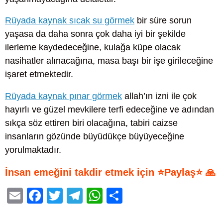
Rüyada kaynak sıcak su görmek
bir süre sorun
yaşasa da daha sonra çok daha iyi bir şekilde
ilerleme kaydedeceğine, kulağa küpe olacak
nasihatler alınacağına, masa başı bir işe girileceğine
işaret etmektedir.
Rüyada kaynak pınar görmek
allah’ın izni ile çok
hayırlı ve güzel mevkilere terfi edeceğine ve adından
sıkça söz ettiren biri olacağına, tabiri caizse
insanların gözünde büyüdükçe büyüyeceğine
yorulmaktadır.
İnsan emeğini takdir etmek için ⭐Paylaş⭐ 🙏
E
F
T
T
W
S
m
a
wi
el
h
h