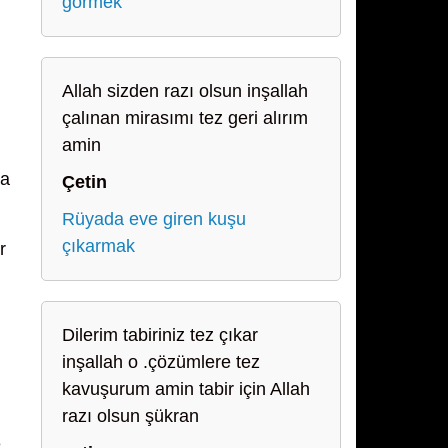
görmek
Allah sizden razı olsun inşallah
çalınan mirasımı tez geri alırım
amin
na
Çetin
Rüyada eve giren kuşu
çıkarmak
r
Dilerim tabiriniz tez çıkar
inşallah o .çözümlere tez
kavuşurum amin tabir için Allah
.
razı olsun şükran
e