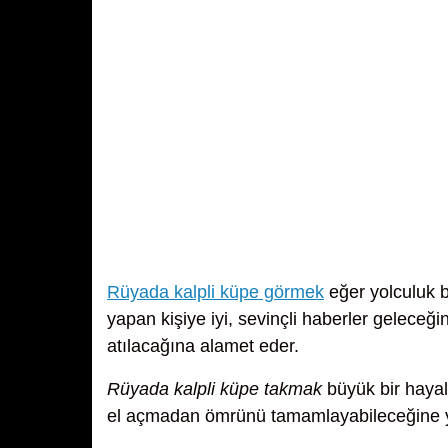
Rüyada kalpli küpe görmek
eğer yolculuk b
yapan kişiye iyi, sevinçli haberler gelece
atılacağına alamet eder.
Rüyada kalpli küpe takmak
büyük bir hayal
el açmadan ömrünü tamamlayabileceğine y