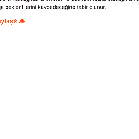
ı beklentilerini kaybedeceğine tabir olunur.
aylaş⭐ 🙏