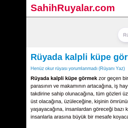
SahihRuyalar.com
Rüyada kalpli küpe gö
Henüz okur rüyası yorumlanmadı (Rüyanı Yaz)
Rüyada kalpli küpe görmek
zor geçen bir
parasının ve makamının artacağına, iş hayat
takdirine sahip olunacağına, tüm gözleri üz
üst olacağına, üzüleceğine, kişinin ömrünün
yaşayacağına, insanlardan göreceği bazı k
insanlarla arasına büyük bir mesafe koyaca