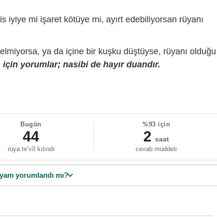
is iyiye mi işaret kötüye mi, ayırt edebiliyorsan rüyanı
gelmiyorsa, ya da içine bir kuşku düştüyse, rüyanı olduğu
için yorumlar; nasibi de hayır duandır.
Bugün
%93 için
44
2
saat
rüya te’vîl kılındı
cevab müddeti
yam yorumlandı mı?