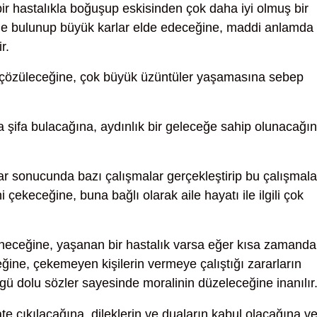
r hastalıkla boğuşup eskisinden çok daha iyi olmuş bir
rde bulunup büyük karlar elde edeceğine, maddi anlamda
r.
a çözüleceğine, çok büyük üzüntüler yaşamasına sebep
a şifa bulacağına, aydınlık bir geleceğe sahip olunacağı
r sonucunda bazı çalışmalar gerçekleştirip bu çalışmala
i çekeceğine, buna bağlı olarak aile hayatı ile ilgili çok
eceğine, yaşanan bir hastalık varsa eğer kısa zamanda
eğine, çekemeyen kişilerin vermeye çalıştığı zararların
gü dolu sözler sayesinde moralinin düzeleceğine inanılır
e çıkılacağına, dileklerin ve duaların kabul olacağına v