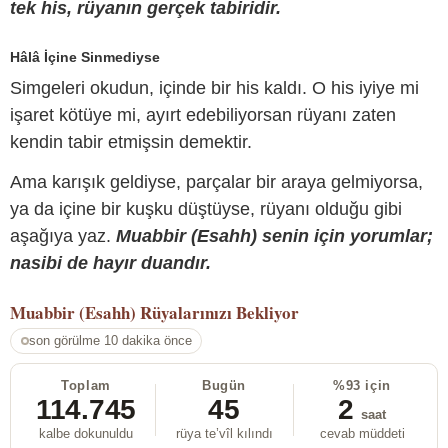
tek his, rüyanın gerçek tabiridir.
Hâlâ İçine Sinmediyse
Simgeleri okudun, içinde bir his kaldı. O his iyiye mi
işaret kötüye mi, ayırt edebiliyorsan rüyanı zaten
kendin tabir etmişsin demektir.
Ama karışık geldiyse, parçalar bir araya gelmiyorsa,
ya da içine bir kuşku düştüyse, rüyanı olduğu gibi
aşağıya yaz.
Muabbir (Esahh) senin için yorumlar;
nasibi de hayır duandır.
Muabbir (Esahh)
Rüyalarınızı Bekliyor
son görülme 10 dakika önce
Toplam
Bugün
%93 için
114.745
45
2
saat
kalbe dokunuldu
rüya te’vîl kılındı
cevab müddeti