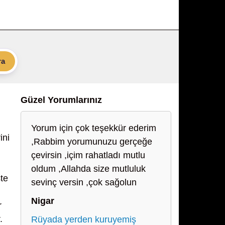
ra
Güzel Yorumlarınız
Yorum için çok teşekkür ederim
ini
,Rabbim yorumunuzu gerçeğe
çevirsin ,içim rahatladı mutlu
oldum ,Allahda size mutluluk
şte
sevinç versin ,çok sağolun
Nigar
r
.
Rüyada yerden kuruyemiş