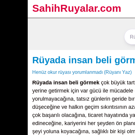
SahihRuyalar.com
Rüyada insan beli gör
Henüz okur rüyası yorumlanmadı (Rüyanı Yaz)
Rüyada insan beli görmek
çok büyük tart
yerine getirmek için var gücü ile mücadel
yorulmayacağına, tatsız günlerin geride bıra
düşeceğine ve halkın geçim sıkıntısının az
çok başarılı olacağına, ticaret hayatında 
edineceğine, kariyerini her şeyden ön pla
şeyi yoluna koyacağına, sağlıklı bir kişi 