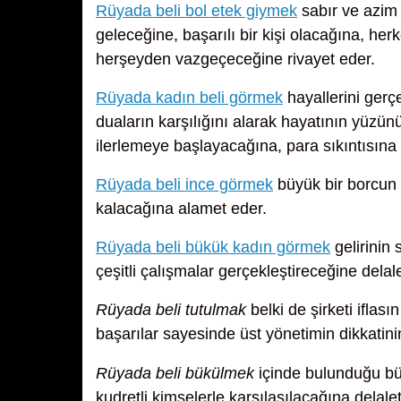
Rüyada beli bol etek giymek
sabır ve azim
geleceğine, başarılı bir kişi olacağına, her
herşeyden vazgeçeceğine rivayet eder.
Rüyada kadın beli görmek
hayallerini gerçe
duaların karşılığını alarak hayatının yüzün
ilerlemeye başlayacağına, para sıkıntısına
Rüyada beli ince görmek
büyük bir borcun 
kalacağına alamet eder.
Rüyada beli bükük kadın görmek
gelirinin 
çeşitli çalışmalar gerçekleştireceğine delalet
Rüyada beli tutulmak
belki de şirketi iflas
başarılar sayesinde üst yönetimin dikkatini
Rüyada beli bükülmek
içinde bulunduğu büy
kudretli kimselerle karşılaşılacağına delale