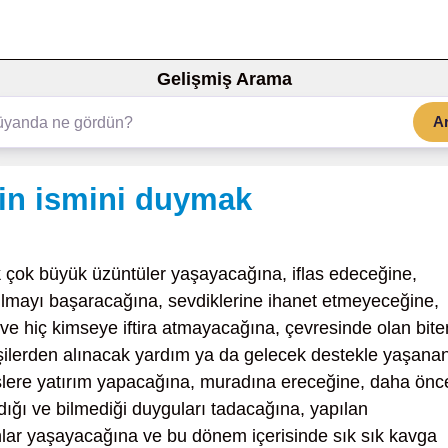
Gelişmiş Arama
A
n ismini duymak
k
çok büyük üzüntüler yaşayacağına, iflas edeceğine,
tulmayı başaracağına, sevdiklerine ihanet etmeyeceğine,
e hiç kimseye iftira atmayacağına, çevresinde olan bit
kişilerden alınacak yardım ya da gelecek destekle yaşana
işlere yatırım yapacağına, muradına ereceğine, daha önc
ığı ve bilmediği duyguları tadacağına, yapılan
lar yaşayacağına ve bu dönem içerisinde sık sık kavga