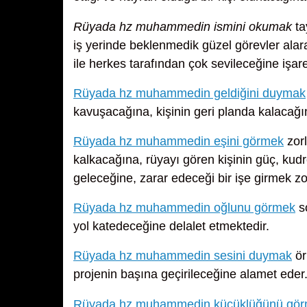
Rüyada hz muhammedin ismini okumak
ta
iş yerinde beklenmedik güzel görevler alarak
ile herkes tarafından çok sevileceğine işar
Rüyada hz muhammedin geldiğini duymak
kavuşacağına, kişinin geri planda kalacağı
Rüyada hz muhammedin eşini görmek
zorl
kalkacağına, rüyayı gören kişinin güç, kudr
geleceğine, zarar edeceği bir işe girmek z
Rüyada hz muhammedin oğlunu görmek
so
yol katedeceğine delalet etmektedir.
Rüyada hz muhammedin sesini duymak
ör
projenin başına geçirileceğine alamet eder
Rüyada hz muhammedin küçüklüğünü gö