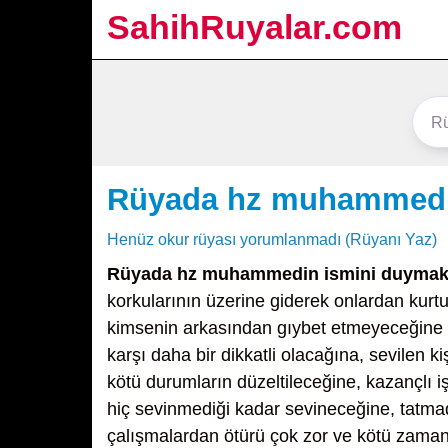
SahihRuyalar.com
Rüyada hz muhammedi
Henüz okur rüyası yorumlanmadı (Rüyanı Yaz)
Rüyada hz muhammedin ismini duyma
korkularının üzerine giderek onlardan kur
kimsenin arkasından gıybet etmeyeceğine v
karşı daha bir dikkatli olacağına, sevilen 
kötü durumların düzeltileceğine, kazançlı 
hiç sevinmediği kadar sevineceğine, tatmad
çalışmalardan ötürü çok zor ve kötü zaman