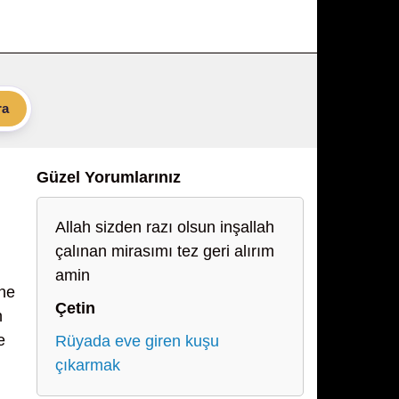
ra
Güzel Yorumlarınız
Allah sizden razı olsun inşallah
çalınan mirasımı tez geri alırım
amin
ene
Çetin
n
e
Rüyada eve giren kuşu
çıkarmak