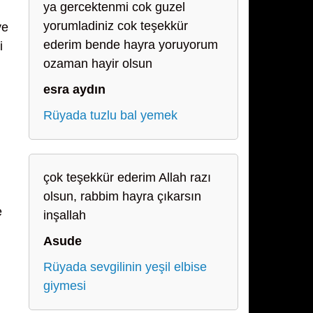
ya gercektenmi cok guzel
yorumladiniz cok teşekkür
ve
ederim bende hayra yoruyorum
i
ozaman hayir olsun
esra aydın
Rüyada tuzlu bal yemek
çok teşekkür ederim Allah razı
olsun, rabbim hayra çıkarsın
e
inşallah
Asude
Rüyada sevgilinin yeşil elbise
giymesi