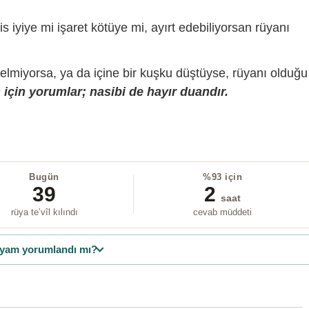
is iyiye mi işaret kötüye mi, ayırt edebiliyorsan rüyanı
gelmiyorsa, ya da içine bir kuşku düştüyse, rüyanı olduğu
için yorumlar; nasibi de hayır duandır.
Bugün
%93 için
39
2
saat
rüya te’vîl kılındı
cevab müddeti
yam yorumlandı mı?