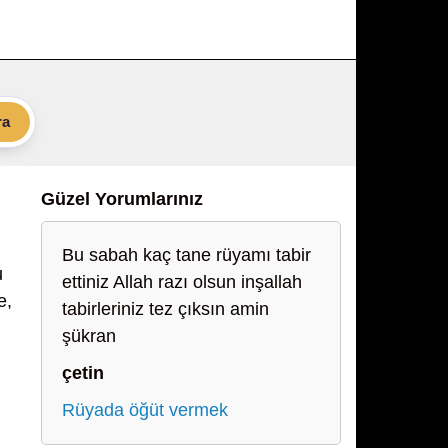
ra
Güzel Yorumlarınız
Bu sabah kaç tane rüyamı tabir
u
ettiniz Allah razı olsun inşallah
e,
tabirleriniz tez çıksın amin
şükran
n
çetin
Rüyada öğüt vermek