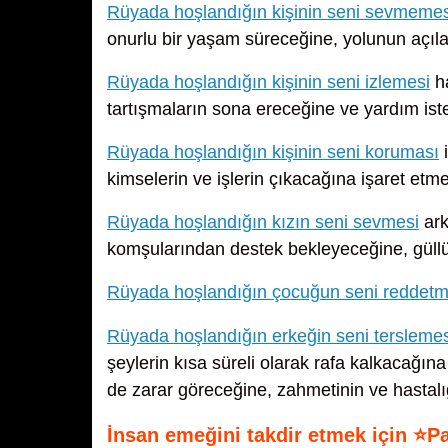
Rüyada hoşlandığın kişinin seni sevmemes
onurlu bir yaşam süreceğine, yolunun açıla
Rüyada hoşlandığın kişinin seni izlemesi
ha
tartışmaların sona ereceğine ve yardım iste
Rüyada hoşlandığın kişinin seni koruması
i
kimselerin ve işlerin çıkacağına işaret etme
Rüyada hoşlandığın kızın seni sevmesi
ark
komşularından destek bekleyeceğine, güllük
Rüyada hoşlandığın çocuğun seni reddetm
Rüyada hoşlandığın erkeğin seni terslemes
şeylerin kısa süreli olarak rafa kalkacağın
de zarar göreceğine, zahmetinin ve hastalı
İnsan emeğini takdir etmek için ⭐P