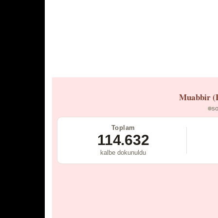
Muabbir (
so
Toplam
114.632
kalbe dokunuldu