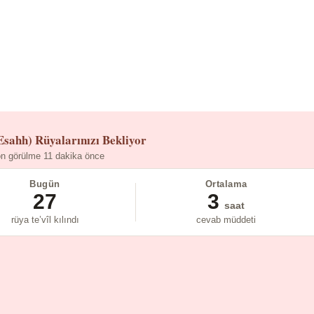
Esahh)
Rüyalarınızı Bekliyor
n görülme 11 dakika önce
Bugün
Ortalama
27
3
saat
rüya te’vîl kılındı
cevab müddeti