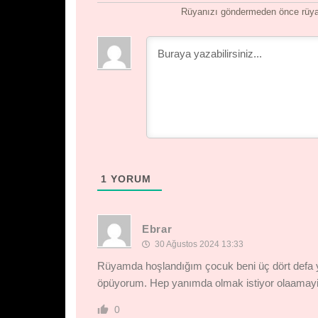
Rüyanızı göndermeden önce rüyan
1
YORUM
Ebrar
30 Ağustos 2024 13:33
Rüyamda hoşlandığım çocuk beni üç dört defa y
öpüyorum. Hep yanımda olmak istiyor olaamayin
0