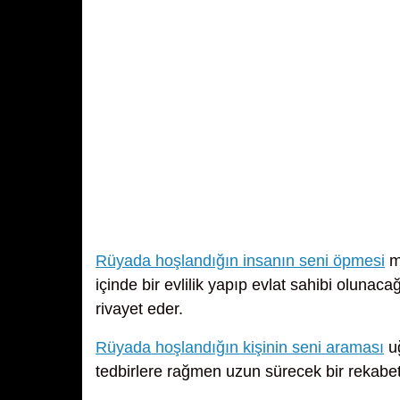
Rüyada hoşlandığın insanın seni öpmesi
ma
içinde bir evlilik yapıp evlat sahibi olunac
rivayet eder.
Rüyada hoşlandığın kişinin seni araması
uğ
tedbirlere rağmen uzun sürecek bir rekabet