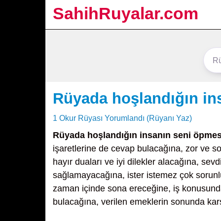
SahihRuyalar.com
Rüyada hoşlandığın in
1 Okur Rüyası Yorumlandı (Rüyanı Yaz)
Rüyada hoşlandığın insanın seni öpmes
işaretlerine de cevap bulacağına, zor ve s
hayır duaları ve iyi dilekler alacağına, sev
sağlamayacağına, ister istemez çok sorunlu
zaman içinde sona ereceğine, iş konusunda 
bulacağına, verilen emeklerin sonunda karşı