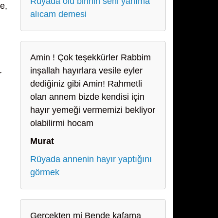
Rüyada ölü birinin seni yanıma
e,
alıcam demesi
Amin ! Çok teşekkürler Rabbim
inşallah hayırlara vesile eyler
r
dediğiniz gibi Amin! Rahmetli
olan annem bizde kendisi için
hayır yemeği vermemizi bekliyor
olabilirmi hocam
Murat
Rüyada annenin hayır yaptığını
görmek
Gerçekten mi Bende kafama