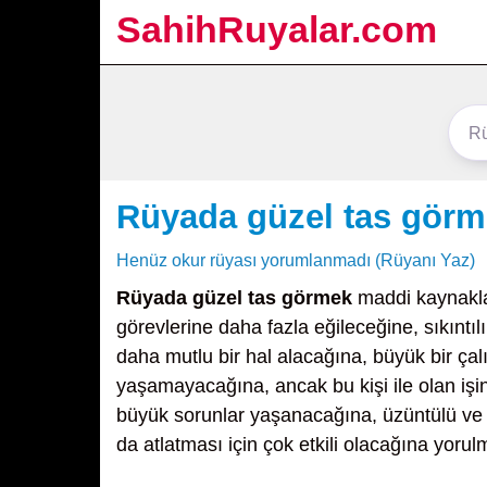
SahihRuyalar.com
Rüyada güzel tas gör
Henüz okur rüyası yorumlanmadı (Rüyanı Yaz)
Rüyada güzel tas görmek
maddi kaynaklar
görevlerine daha fazla eğileceğine, sıkıntı
daha mutlu bir hal alacağına, büyük bir çal
yaşamayacağına, ancak bu kişi ile olan işi
büyük sorunlar yaşanacağına, üzüntülü ve sı
da atlatması için çok etkili olacağına yorul