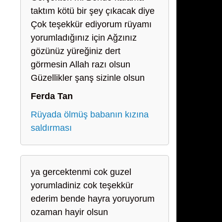
taktım kötü bir şey çıkacak diye
Çok teşekkür ediyorum rüyamı
yorumladığınız için Ağzınız
gözünüz yüreğiniz dert
görmesin Allah razı olsun
Güzellikler şanş sizinle olsun
Ferda Tan
Rüyada ölmüş babanın kızına
saldırması
ya gercektenmi cok guzel
yorumladiniz cok teşekkür
ederim bende hayra yoruyorum
ozaman hayir olsun