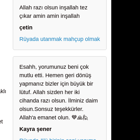
Allah razı olsun inşallah tez
çıkar amin amin inşallah
çetin
Rüyada utanmak mahçup olmak
Esahh, yorumunuz beni çok
mutlu etti. Hemen geri dönüş
yapmanız bizler için büyük bir
klı
lütuf. Allah sizden her iki
cihanda razı olsun. İlminiz daim
olsun.Sonsuz teşekkürler.
Allah'a emanet olun. 💙🙏🙋
et
Kayra şener