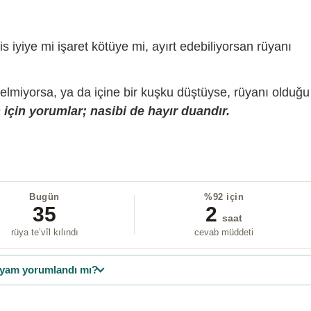
is iyiye mi işaret kötüye mi, ayırt edebiliyorsan rüyanı
gelmiyorsa, ya da içine bir kuşku düştüyse, rüyanı olduğu
için yorumlar; nasibi de hayır duandır.
Bugün
%92 için
35
2
saat
rüya te’vîl kılındı
cevab müddeti
yam yorumlandı mı?