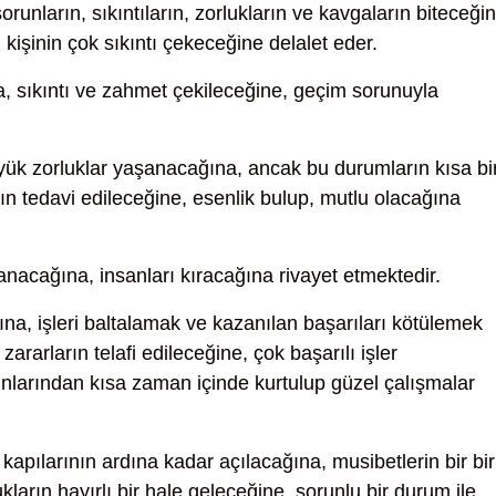
runların, sıkıntıların, zorlukların ve kavgaların biteceğin
 kişinin çok sıkıntı çekeceğine delalet eder.
, sıkıntı ve zahmet çekileceğine, geçim sorunuyla
k zorluklar yaşanacağına, ancak bu durumların kısa bi
nın tedavi edileceğine, esenlik bulup, mutlu olacağına
şanacağına, insanları kıracağına rivayet etmektedir.
na, işleri baltalamak ve kazanılan başarıları kötülemek
zararların telafi edileceğine, çok başarılı işler
runlarından kısa zaman içinde kurtulup güzel çalışmalar
kapılarının ardına kadar açılacağına, musibetlerin bir bir
ukların hayırlı bir hale geleceğine, sorunlu bir durum ile