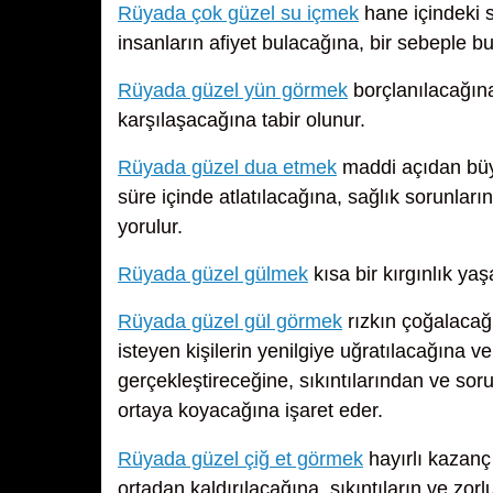
Rüyada çok güzel su içmek
hane içindeki so
insanların afiyet bulacağına, bir sebeple bu
Rüyada güzel yün görmek
borçlanılacağına
karşılaşacağına tabir olunur.
Rüyada güzel dua etmek
maddi açıdan büyü
süre içinde atlatılacağına, sağlık sorunları
yorulur.
Rüyada güzel gülmek
kısa bir kırgınlık ya
Rüyada güzel gül görmek
rızkın çoğalacağı
isteyen kişilerin yenilgiye uğratılacağına ve 
gerçekleştireceğine, sıkıntılarından ve so
ortaya koyacağına işaret eder.
Rüyada güzel çiğ et görmek
hayırlı kazanç 
ortadan kaldırılacağına, sıkıntıların ve zorl