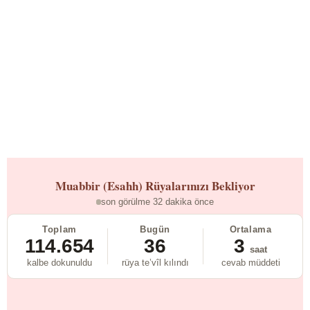
Muabbir (Esahh)
Rüyalarınızı Bekliyor
son görülme 32 dakika önce
Toplam
Bugün
Ortalama
114.654
36
3
saat
kalbe dokunuldu
rüya te’vîl kılındı
cevab müddeti