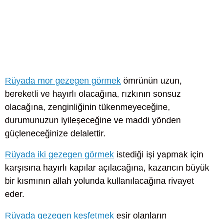
Rüyada mor gezegen görmek
ömrünün uzun,
bereketli ve hayırlı olacağına, rızkının sonsuz
olacağına, zenginliğinin tükenmeyeceğine,
durumunuzun iyileşeceğine ve maddi yönden
güçleneceğinize delalettir.
Rüyada iki gezegen görmek
istediği işi yapmak için
karşısına hayırlı kapılar açılacağına, kazancın büyük
bir kısmının allah yolunda kullanılacağına rivayet
eder.
Rüyada gezegen keşfetmek
esir olanların