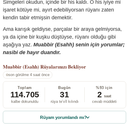
Simgeleri okudun, içinde bir his kaldı. O his iyiye mi
işaret kötüye mi, ayırt edebiliyorsan rüyanı zaten
kendin tabir etmişsin demektir.
Ama karışık geldiyse, parçalar bir araya gelmiyorsa,
ya da içine bir kuşku düştüyse, rüyanı olduğu gibi
aşağıya yaz.
Muabbir (Esahh) senin için yorumlar;
nasibi de hayır duandır.
Muabbir (Esahh)
Rüyalarınızı Bekliyor
son görülme 4 saat önce
Toplam
Bugün
%93 için
114.705
31
2
saat
kalbe dokunuldu
rüya te’vîl kılındı
cevab müddeti
Rüyam yorumlandı mı?