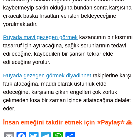
kaybetmeyip sakin olduğuna bundan sonra karşısına
çıkacak başka fırsatları ve işleri bekleyeceğine
yorulmaktadır.
Rüyada mavi gezegen görmek
kazancının bir kısmını
tasarruf için ayıracağına, sağlık sorunlarının tedavi
edileceğine, kaybedilen bir şansın tekrar elde
edileceğine yorulur.
Rüyada gezegen görmek diyadinnet
rakiplerine karşı
fark atacağına, maddi olarak üstünlük elde
edeceğine, karşısına çıkan engelleri çok zorluk
çekmeden kısa bir zaman içinde atlatacağına delalet
eder.
İnsan emeğini takdir etmek için ⭐Paylaş⭐ 🙏
E
F
T
T
W
S