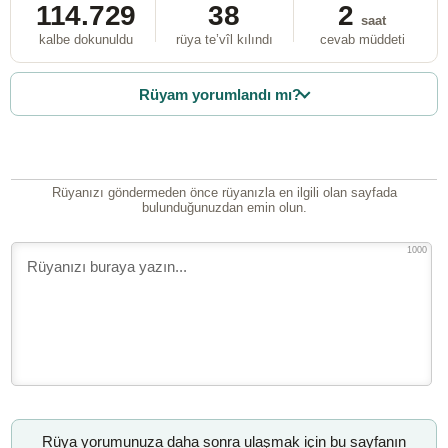
114.729
38
2
saat
kalbe dokunuldu
rüya te’vîl kılındı
cevab müddeti
Rüyam yorumlandı mı?
Rüyanızı göndermeden önce rüyanızla en ilgili olan sayfada
bulunduğunuzdan emin olun.
1000
Rüya yorumunuza daha sonra ulaşmak için bu sayfanın