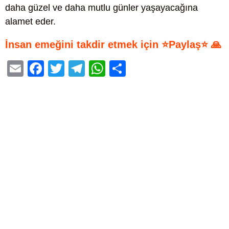
daha güzel ve daha mutlu günler yaşayacağına
alamet eder.
İnsan emeğini takdir etmek için ⭐Paylaş⭐ 🙏
E
F
T
T
W
S
m
a
wi
el
h
h
ail
c
tt
e
at
ar
e
er
gr
s
e
b
a
A
o
m
p
o
p
k