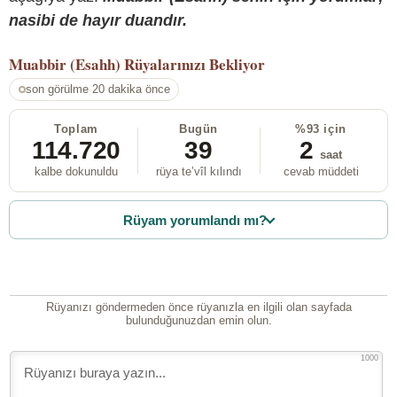
nasibi de hayır duandır.
Muabbir (Esahh)
Rüyalarınızı Bekliyor
son görülme 20 dakika önce
Toplam
Bugün
%93 için
114.720
39
2
saat
kalbe dokunuldu
rüya te’vîl kılındı
cevab müddeti
Rüyam yorumlandı mı?
Rüyanızı göndermeden önce rüyanızla en ilgili olan sayfada
bulunduğunuzdan emin olun.
1000