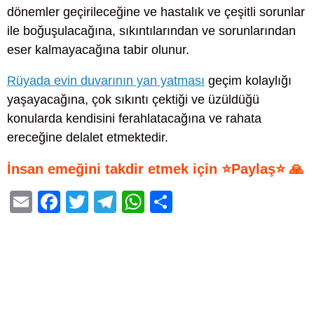
dönemler geçirileceğine ve hastalık ve çeşitli sorunlar
ile boğuşulacağına, sıkıntılarından ve sorunlarından
eser kalmayacağına tabir olunur.
Rüyada evin duvarının yan yatması
geçim kolaylığı
yaşayacağına, çok sıkıntı çektiği ve üzüldüğü
konularda kendisini ferahlatacağına ve rahata
ereceğine delalet etmektedir.
İnsan emeğini takdir etmek için ⭐Paylaş⭐ 🙏
E
F
T
T
W
S
m
a
wi
el
h
h
ail
c
tt
e
at
ar
e
er
gr
s
e
b
a
A
o
m
p