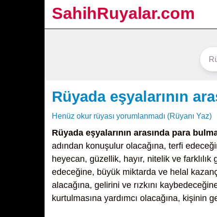
SahihRuyalar.com
Rüyada eşyalarının ar
Henüz okur rüyası yorumlanmadı (Rüyanı Yaz)
Rüyada eşyalarının arasında para bulm
adından konuşulur olacağına, terfi edeceğ
heyecan, güzellik, hayır, nitelik ve farklılık
edeceğine, büyük miktarda ve helal kazanç e
alacağına, gelirini ve rızkını kaybedeceğin
kurtulmasına yardımcı olacağına, kişinin g