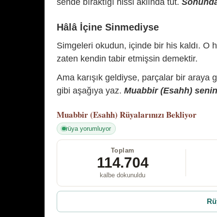
sende bıraktığı hissi aklında tut.
Sonunda 
Hâlâ İçine Sinmediyse
Simgeleri okudun, içinde bir his kaldı. O h
zaten kendin tabir etmişsin demektir.
Ama karışık geldiyse, parçalar bir araya 
gibi aşağıya yaz.
Muabbir (Esahh) senin 
Muabbir (Esahh)
Rüyalarınızı Bekliyor
rüya yorumluyor
Toplam
114.704
kalbe dokunuldu
Rü