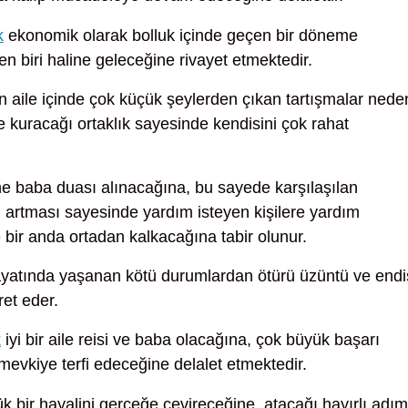
k
ekonomik olarak bolluk içinde geçen bir döneme
n biri haline geleceğine rivayet etmektedir.
in aile içinde çok küçük şeylerden çıkan tartışmalar nede
ile kuracağı ortaklık sayesinde kendisini çok rahat
e baba duası alınacağına, bu sayede karşılaşılan
 artması sayesinde yardım isteyen kişilere yardım
bir anda ortadan kalkacağına tabir olunur.
ayatında yaşanan kötü durumlardan ötürü üzüntü ve end
ret eder.
k
iyi bir aile reisi ve baba olacağına, çok büyük başarı
mevkiye terfi edeceğine delalet etmektedir.
 bir hayalini gerçeğe çevireceğine, atacağı hayırlı adım