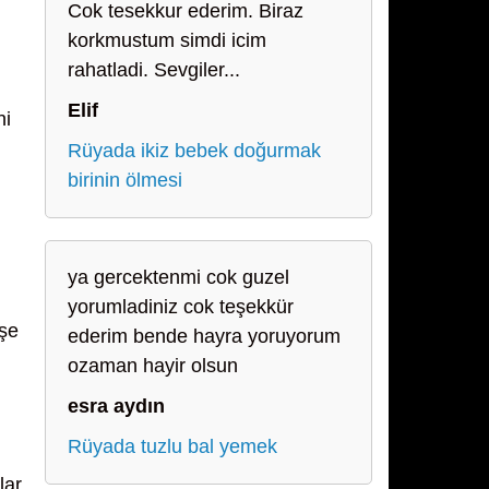
Cok tesekkur ederim. Biraz
korkmustum simdi icim
rahatladi. Sevgiler...
Elif
ni
Rüyada ikiz bebek doğurmak
birinin ölmesi
ya gercektenmi cok guzel
yorumladiniz cok teşekkür
işe
ederim bende hayra yoruyorum
ozaman hayir olsun
esra aydın
Rüyada tuzlu bal yemek
lar