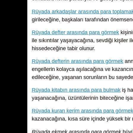
Rüyada arkadaşlar arasında para toplama
girileceğine, başkaları tarafından önemsene
Rüyada defter arasında para görmek
kişin
ile sıkıntılar yaşayacağına, sevdiği kişiler 
hissedeceğine tabir olunur.
Rüyada defterin arasında para görmek
ann
engellerin kolayca aşılacağına ve kazancın
edileceğine, yaşanan sorunların bu sayede 
Rüyada kitabın arasında para bulmak
iş h
yaşanacağına, üzüntülerinin biteceğine işa
Rüyada kuran kerim arasında para görme
kazanacağına, kısa süre içinde yüksek bir 
Rüyada ekmek arasında para görmek
büyük