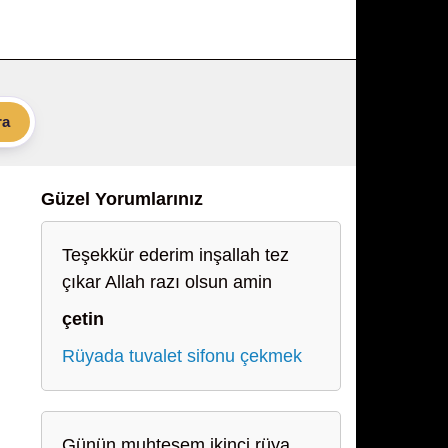
ra
Güzel Yorumlarınız
Teşekkür ederim inşallah tez
çıkar Allah razı olsun amin
çetin
Rüyada tuvalet sifonu çekmek
Günün muhteşem ikinci rüya