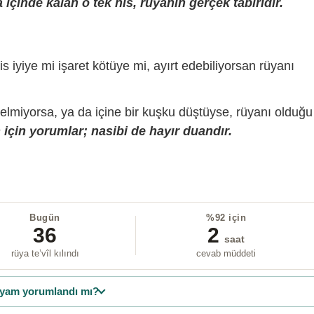
içinde kalan o tek his, rüyanın gerçek tabiridir.
is iyiye mi işaret kötüye mi, ayırt edebiliyorsan rüyanı
gelmiyorsa, ya da içine bir kuşku düştüyse, rüyanı olduğu
için yorumlar; nasibi de hayır duandır.
Bugün
%92 için
36
2
saat
rüya te’vîl kılındı
cevab müddeti
yam yorumlandı mı?