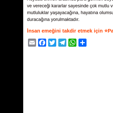
ve vereceği kararlar sayesinde çok mutlu v
mutluluklar yaşayacağına, hayatına olumsuz
duracağına yorulmaktadır.
İnsan emeğini takdir etmek için ⭐P
E
F
T
T
W
S
m
a
wi
el
h
h
ail
c
tt
e
at
ar
e
er
gr
s
e
b
a
A
o
m
p
o
p
k