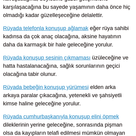
karşılaşacağına bu sayede yaşamının daha önce hiç
olmadığı kadar güzelleşeceğine delalettir.
Rüyada telefonla konuşup ağlamak
eğer rüya sahibi
kadınsa da çok anaç olacağına, aksine hayatının
daha da karmaşık bir hale geleceğine yorulur.
Rüyada konuşup sesinin çıkmaması
üzüleceğine ve
hatta hastalanacağına, sağlık sorunlarının geçici
olacağına tabir olunur.
Rüyada bebeğin konuşup yürümesi
elden arka
arkaya paralar çıkacağına, yetenekli ve şahsiyetli
kimse haline geleceğine yorulur.
Rüyada cumhurbaşkanıyla konuşup elini öpmek
dileklerinin yerine geleceğine, sonrasında pişman
olsa da kayıpların telafi edilmesi mümkün olmayan