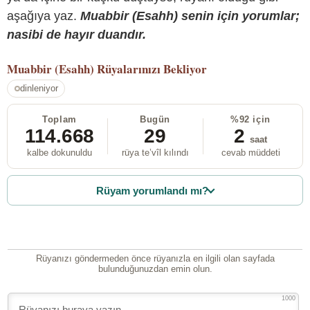
aşağıya yaz.
Muabbir (Esahh) senin için yorumlar;
nasibi de hayır duandır.
Muabbir (Esahh)
Rüyalarınızı Bekliyor
dinleniyor
Toplam
Bugün
%92 için
114.668
29
2
saat
kalbe dokunuldu
rüya te’vîl kılındı
cevab müddeti
Rüyam yorumlandı mı?
Rüyanızı göndermeden önce rüyanızla en ilgili olan sayfada
bulunduğunuzdan emin olun.
1000