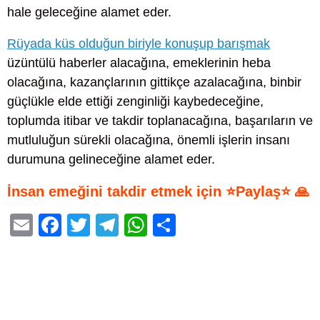
hale geleceğine alamet eder.
Rüyada küs olduğun biriyle konuşup barışmak
üzüntülü haberler alacağına, emeklerinin heba
olacağına, kazançlarının gittikçe azalacağına, binbir
güçlükle elde ettiği zenginliği kaybedeceğine,
toplumda itibar ve takdir toplanacağına, başarıların ve
mutluluğun sürekli olacağına, önemli işlerin insanı
durumuna gelineceğine alamet eder.
İnsan emeğini takdir etmek için ⭐Paylaş⭐ 🙏
E
F
T
T
W
S
m
a
wi
el
h
h
ail
c
tt
e
at
ar
e
er
gr
s
e
b
a
A