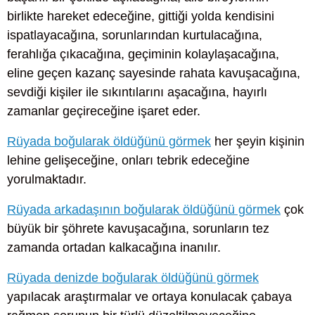
birlikte hareket edeceğine, gittiği yolda kendisini
ispatlayacağına, sorunlarından kurtulacağına,
ferahlığa çıkacağına, geçiminin kolaylaşacağına,
eline geçen kazanç sayesinde rahata kavuşacağına,
sevdiği kişiler ile sıkıntılarını aşacağına, hayırlı
zamanlar geçireceğine işaret eder.
Rüyada boğularak öldüğünü görmek
her şeyin kişinin
lehine gelişeceğine, onları tebrik edeceğine
yorulmaktadır.
Rüyada arkadaşının boğularak öldüğünü görmek
çok
büyük bir şöhrete kavuşacağına, sorunların tez
zamanda ortadan kalkacağına inanılır.
Rüyada denizde boğularak öldüğünü görmek
yapılacak araştırmalar ve ortaya konulacak çabaya