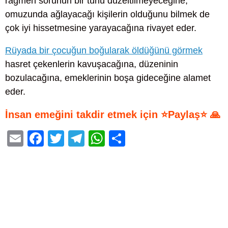
rağmen sorunun bir türlü düzeltilmeyeceğine,
omuzunda ağlayacağı kişilerin olduğunu bilmek de
çok iyi hissetmesine yarayacağına rivayet eder.
Rüyada bir çocuğun boğularak öldüğünü görmek
hasret çekenlerin kavuşacağına, düzeninin
bozulacağına, emeklerinin boşa gideceğine alamet
eder.
İnsan emeğini takdir etmek için ⭐Paylaş⭐ 🙏
E
F
T
T
W
S
m
a
wi
el
h
h
ail
c
tt
e
at
ar
e
er
gr
s
e
b
a
A
o
m
p