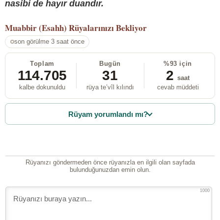
nasibi de hayır duandır.
Muabbir (Esahh)
Rüyalarınızı Bekliyor
son görülme 3 saat önce
Toplam
Bugün
%93 için
114.705
31
2
saat
kalbe dokunuldu
rüya te’vîl kılındı
cevab müddeti
Rüyam yorumlandı mı?
Rüyanızı göndermeden önce rüyanızla en ilgili olan sayfada
bulunduğunuzdan emin olun.
1000