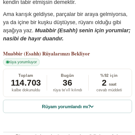
kendin tabir etmişsin demektir.
Ama karışık geldiyse, parçalar bir araya gelmiyorsa,
ya da içine bir kuşku düştüyse, rüyanı olduğu gibi
aşağıya yaz.
Muabbir (Esahh) senin için yorumlar;
nasibi de hayır duandır.
Muabbir (Esahh)
Rüyalarınızı Bekliyor
rüya yorumluyor
Toplam
Bugün
%92 için
114.703
36
2
saat
kalbe dokunuldu
rüya te’vîl kılındı
cevab müddeti
Rüyam yorumlandı mı?