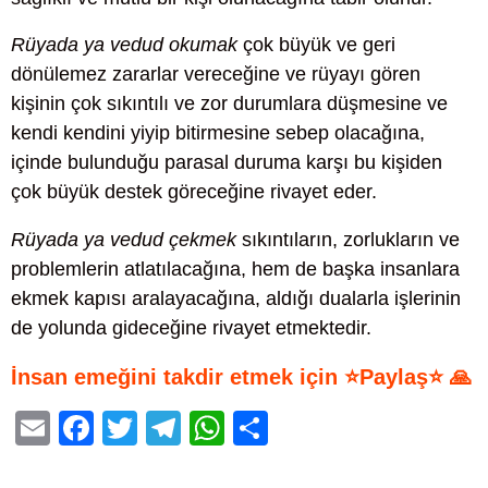
Rüyada ya vedud okumak
çok büyük ve geri
dönülemez zararlar vereceğine ve rüyayı gören
kişinin çok sıkıntılı ve zor durumlara düşmesine ve
kendi kendini yiyip bitirmesine sebep olacağına,
içinde bulunduğu parasal duruma karşı bu kişiden
çok büyük destek göreceğine rivayet eder.
Rüyada ya vedud çekmek
sıkıntıların, zorlukların ve
problemlerin atlatılacağına, hem de başka insanlara
ekmek kapısı aralayacağına, aldığı dualarla işlerinin
de yolunda gideceğine rivayet etmektedir.
İnsan emeğini takdir etmek için ⭐Paylaş⭐ 🙏
E
F
T
T
W
S
m
a
wi
el
h
h