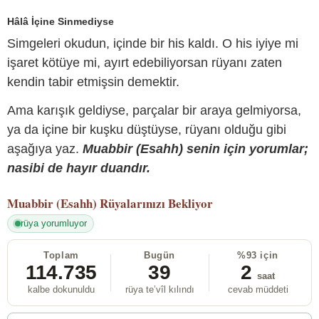
Hâlâ İçine Sinmediyse
Simgeleri okudun, içinde bir his kaldı. O his iyiye mi
işaret kötüye mi, ayırt edebiliyorsan rüyanı zaten
kendin tabir etmişsin demektir.
Ama karışık geldiyse, parçalar bir araya gelmiyorsa,
ya da içine bir kuşku düştüyse, rüyanı olduğu gibi
aşağıya yaz.
Muabbir (Esahh) senin için yorumlar;
nasibi de hayır duandır.
Muabbir (Esahh)
Rüyalarınızı Bekliyor
rüya yorumluyor
Toplam
Bugün
%93 için
114.735
39
2
saat
kalbe dokunuldu
rüya te’vîl kılındı
cevab müddeti