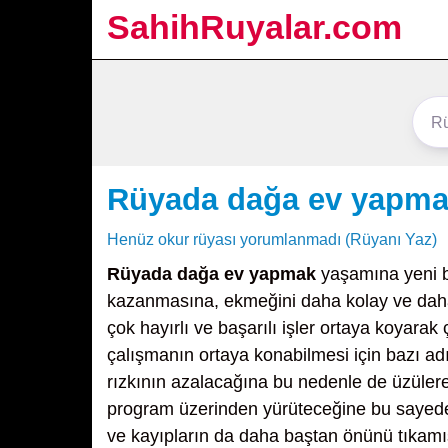
SahihRuyalar.com
Rüyada dağa ev yapm
Henüz okur rüyası yorumlanmadı (Rüyanı Yaz)
Rüyada dağa ev yapmak
yaşamına yeni b
kazanmasına, ekmeğini daha kolay ve daha
çok hayırlı ve başarılı işler ortaya koyarak
çalışmanın ortaya konabilmesi için bazı adı
rızkının azalacağına bu nedenle de üzülerek
program üzerinden yürüteceğine bu sayede ka
ve kayıpların da daha baştan önünü tıkamı