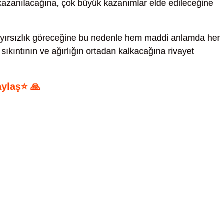
 kazanılacağına, çok büyük kazanımlar elde edileceğine
yırsızlık göreceğine bu nedenle hem maddi anlamda h
ıkıntının ve ağırlığın ortadan kalkacağına rivayet
aylaş⭐ 🙏