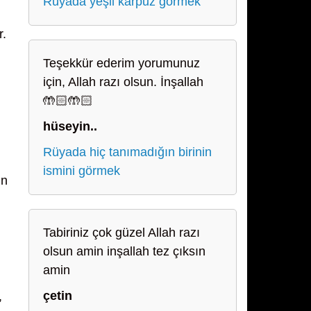
Rüyada yeşil karpuz görmek
r.
Teşekkür ederim yorumunuz
için, Allah razı olsun. İnşallah
🤲🏻🤲🏻
hüseyin..
Rüyada hiç tanımadığın birinin
ismini görmek
ın
Tabiriniz çok güzel Allah razı
olsun amin inşallah tez çıksın
amin
çetin
,