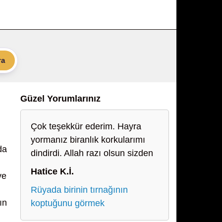
ra
Güzel Yorumlarınız
Çok teşekkür ederim. Hayra
yormanız biranlık korkularımı
da
dindirdi. Allah razı olsun sizden
Hatice K.İ.
ve
Rüyada birinin tırnağının
ın
koptuğunu görmek