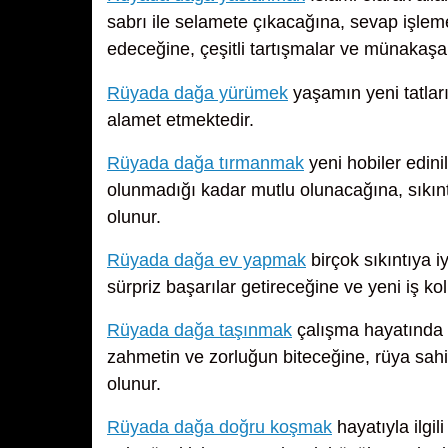
sabrı ile selamete çıkacağına, sevap işle
edeceğine, çeşitli tartışmalar ve münakaşa
Rüyada dağa yürümek
yaşamın yeni tatları
alamet etmektedir.
Rüyada dağa tırmanmak
yeni hobiler edini
olunmadığı kadar mutlu olunacağına, sıkınt
olunur.
Rüyada dağa ev yapmak
birçok sıkıntıya i
sürpriz başarılar getireceğine ve yeni iş ko
Rüyada dağa taşınmak
çalışma hayatında ç
zahmetin ve zorluğun biteceğine, rüya sahi
olunur.
Rüyada dağa doğru koşmak
hayatıyla ilgi