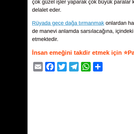
çok güzel işler yaparak çok büyük paralar
delalet eder.
Rüyada gece dağa tırmanmak
onlardan ha
de manevi anlamda sarsılacağına, içindeki s
etmektedir.
İnsan emeğini takdir etmek için ⭐P
E
F
T
T
W
S
m
a
wi
el
h
h
ail
c
tt
e
at
ar
e
er
gr
s
e
b
a
A
o
m
p
o
p
k