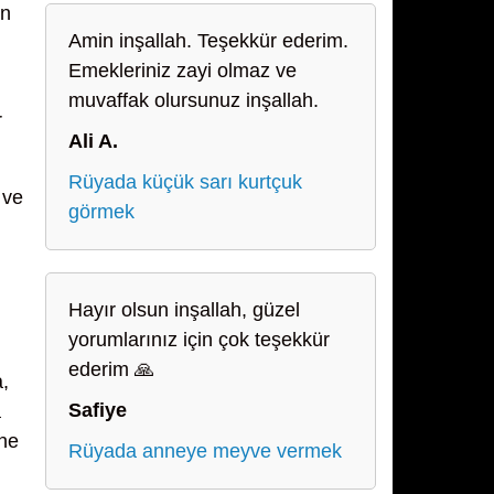
in
Amin inşallah. Teşekkür ederim.
Emekleriniz zayi olmaz ve
muvaffak olursunuz inşallah.
r
Ali A.
Rüyada küçük sarı kurtçuk
 ve
görmek
Hayır olsun inşallah, güzel
yorumlarınız için çok teşekkür
ederim 🙏
,
Safiye
a
ine
Rüyada anneye meyve vermek