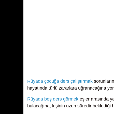
Rüyada çocuğa ders çalıştırmak
sorunların
hayatında türlü zararlara uğranacağına yor
Rüyada boş ders görmek
eşler arasında ya
bulacağına, kişinin uzun süredir beklediği 