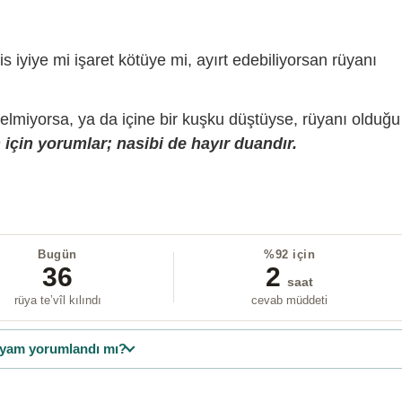
is iyiye mi işaret kötüye mi, ayırt edebiliyorsan rüyanı
gelmiyorsa, ya da içine bir kuşku düştüyse, rüyanı olduğu
için yorumlar; nasibi de hayır duandır.
Bugün
%92 için
36
2
saat
rüya te’vîl kılındı
cevab müddeti
yam yorumlandı mı?