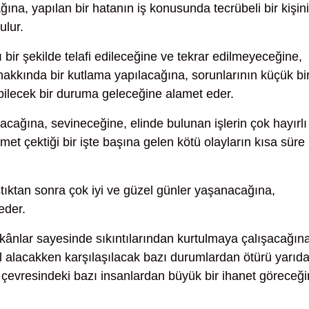
ağına, yapılan bir hatanın iş konusunda tecrübeli bir kişin
ulur.
ı bir şekilde telafi edileceğine ve tekrar edilmeyeceğine,
hakkında bir kutlama yapılacağına, sorunlarının küçük bi
bilecek bir duruma geleceğine alamet eder.
lacağına, sevineceğine, elinde bulunan işlerin çok hayırlı
hmet çektiği bir işte başına gelen kötü olayların kısa süre
ştıktan sonra çok iyi ve güzel günler yaşanacağına,
eder.
kânlar sayesinde sıkıntılarından kurtulmaya çalışacağına
hal alacakken karşılaşılacak bazı durumlardan ötürü yarıd
 çevresindeki bazı insanlardan büyük bir ihanet göreceğ