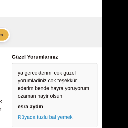
ra
Güzel Yorumlarınız
ya gercektenmi cok guzel
yorumladiniz cok teşekkür
ederim bende hayra yoruyorum
ozaman hayir olsun
k
esra aydın
n
Rüyada tuzlu bal yemek