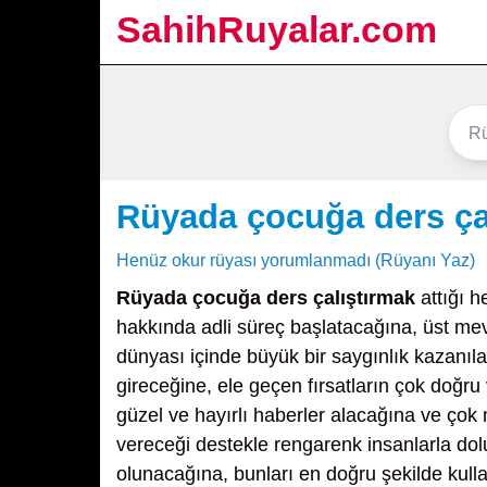
SahihRuyalar.com
Rüyada çocuğa ders ça
Henüz okur rüyası yorumlanmadı (Rüyanı Yaz)
Rüyada çocuğa ders çalıştırmak
attığı h
hakkında adli süreç başlatacağına, üst mevki
dünyası içinde büyük bir saygınlık kazanıla
gireceğine, ele geçen fırsatların çok doğru 
güzel ve hayırlı haberler alacağına ve çok
vereceği destekle rengarenk insanlarla dolu
olunacağına, bunları en doğru şekilde kull