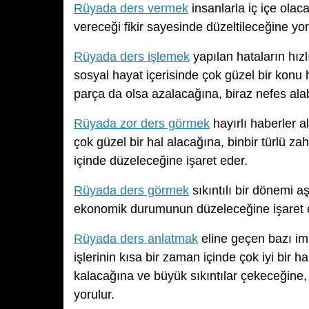
Rüyada ders vermek
insanlarla iç içe olac
vereceği fikir sayesinde düzeltileceğine yor
Rüyada ders işlemek
yapılan hataların hızl
sosyal hayat içerisinde çok güzel bir konu 
parça da olsa azalacağına, biraz nefes ala
Rüyada zor ders görmek
hayırlı haberler a
çok güzel bir hal alacağına, binbir türlü za
içinde düzeleceğine işaret eder.
Rüyada ders görmek
sıkıntılı bir dönemi a
ekonomik durumunun düzeleceğine işaret 
Rüyada ders anlatmak
eline geçen bazı im
işlerinin kısa bir zaman içinde çok iyi bir 
kalacağına ve büyük sıkıntılar çekeceğine,
yorulur.