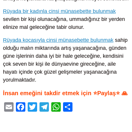
Rüyada bir kadınla cinsi münasebette bulunmak
sevilen bir kişi olunacağına, ummadığınız bir yerden
elinize mal geleceğine tabir olunur.
Rüyada kocasıyla cinsi münasebette bulunmak
sahip
olduğu malın miktarında artış yaşanacağına, günden
güne işlerinin daha iyi bir hale geleceğine, kendisini
çok seven bir kişi ile dünyaevine gireceğine, aile
hayatı içinde çok güzel gelişmeler yaşanacağına
yorulmaktadır.
İnsan emeğini takdir etmek için ⭐Paylaş⭐ 🙏
E
F
T
T
W
S
m
a
wi
el
h
h
ail
c
tt
e
at
ar