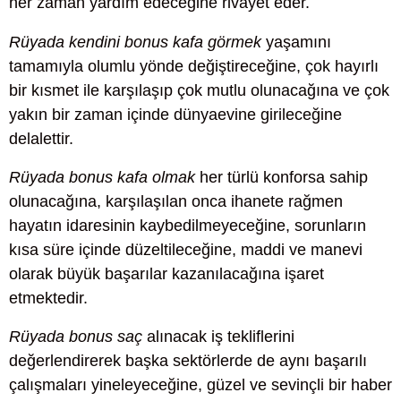
her zaman yardım edeceğine rivayet eder.
Rüyada kendini bonus kafa görmek
yaşamını
tamamıyla olumlu yönde değiştireceğine, çok hayırlı
bir kısmet ile karşılaşıp çok mutlu olunacağına ve çok
yakın bir zaman içinde dünyaevine girileceğine
delalettir.
Rüyada bonus kafa olmak
her türlü konforsa sahip
olunacağına, karşılaşılan onca ihanete rağmen
hayatın idaresinin kaybedilmeyeceğine, sorunların
kısa süre içinde düzeltileceğine, maddi ve manevi
olarak büyük başarılar kazanılacağına işaret
etmektedir.
Rüyada bonus saç
alınacak iş tekliflerini
değerlendirerek başka sektörlerde de aynı başarılı
çalışmaları yineleyeceğine, güzel ve sevinçli bir haber