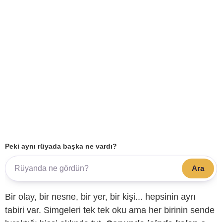
Peki aynı rüyada başka ne vardı?
Ara
Bir olay, bir nesne, bir yer, bir kişi... hepsinin ayrı
tabiri var. Simgeleri tek tek oku ama her birinin sende