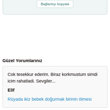
Bağlantıyı kopyala
Güzel Yorumlarınız
Cok tesekkur ederim. Biraz korkmustum simdi
icim rahatladi. Sevgiler...
Elif
Rüyada ikiz bebek doğurmak birinin ölmesi