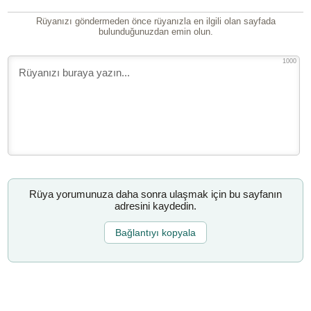
Rüyanızı göndermeden önce rüyanızla en ilgili olan sayfada
bulunduğunuzdan emin olun.
1000
Rüya yorumunuza daha sonra ulaşmak için bu sayfanın
adresini kaydedin.
Bağlantıyı kopyala