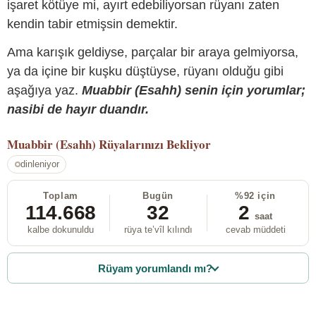
işaret kötüye mi, ayırt edebiliyorsan rüyanı zaten
kendin tabir etmişsin demektir.
Ama karışık geldiyse, parçalar bir araya gelmiyorsa,
ya da içine bir kuşku düştüyse, rüyanı olduğu gibi
aşağıya yaz.
Muabbir (Esahh) senin için yorumlar;
nasibi de hayır duandır.
Muabbir (Esahh)
Rüyalarınızı Bekliyor
dinleniyor
Toplam
Bugün
%92 için
114.668
32
2
saat
kalbe dokunuldu
rüya te’vîl kılındı
cevab müddeti
Rüyam yorumlandı mı?