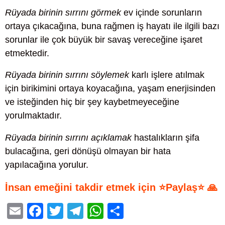
Rüyada birinin sırrını görmek
ev içinde sorunların
ortaya çıkacağına, buna rağmen iş hayatı ile ilgili bazı
sorunlar ile çok büyük bir savaş vereceğine işaret
etmektedir.
Rüyada birinin sırrını söylemek
karlı işlere atılmak
için birikimini ortaya koyacağına, yaşam enerjisinden
ve isteğinden hiç bir şey kaybetmeyeceğine
yorulmaktadır.
Rüyada birinin sırrını açıklamak
hastalıkların şifa
bulacağına, geri dönüşü olmayan bir hata
yapılacağına yorulur.
İnsan emeğini takdir etmek için ⭐Paylaş⭐ 🙏
E
F
T
T
W
S