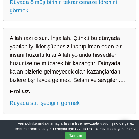
Rüyada ölmüş birinin tekrar cenaze törenini
görmek
Allah razı olsun. İnşallah. Çünkü bu dünyada
yapılan iyilikler şüphesiz inanıp iman eden bir
insanı huzurlu kılar Allah yolunda hissedilen
huzur ise ne mübarek bir kazançtır. Dünyada
kalan bizlerle gelmeyecek olan kazançlardan
bizlere bşr fayda gelmez. Selam ve sevgiler ....
Erol Uz.
Rüyada süt işediğini görmek
Veri politikasındaki amaçlarla sınırlı ve mevzuata uygun şekilde çerez
konumlandırmaktayız. Detaylar için Gizlilik Politikamızı inceleyebilirsiniz.
Sahih Rüyalar: Rüyaların Dilini Öğrenin
Gizlilik Politikası
Tamam
© 2012-2026
SahihRuyalar.com
|
Tüm Hakları Saklıdır.