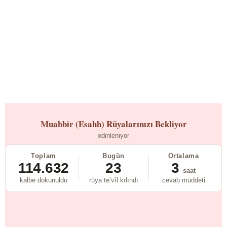
Muabbir (Esahh)
Rüyalarınızı Bekliyor
dinleniyor
Toplam
Bugün
Ortalama
114.632
23
3
saat
kalbe dokunuldu
rüya te’vîl kılındı
cevab müddeti