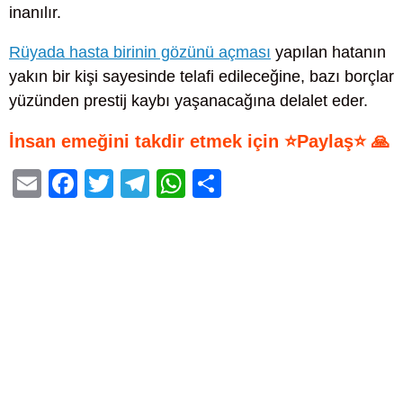
inanılır.
Rüyada hasta birinin gözünü açması
yapılan hatanın
yakın bir kişi sayesinde telafi edileceğine, bazı borçlar
yüzünden prestij kaybı yaşanacağına delalet eder.
İnsan emeğini takdir etmek için ⭐Paylaş⭐ 🙏
E
F
T
T
W
S
m
a
wi
el
h
h
ail
c
tt
e
at
ar
e
er
gr
s
e
b
a
A
o
m
p
o
p
k