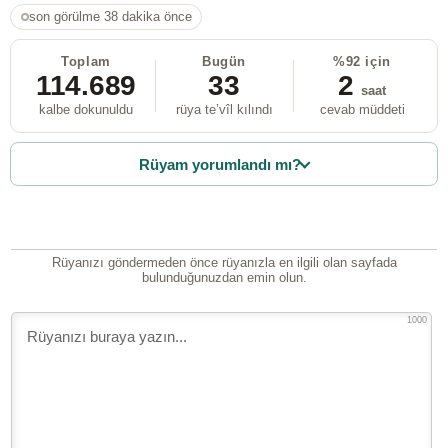
son görülme 38 dakika önce
Toplam
Bugün
%92 için
114.689
33
2
saat
kalbe dokunuldu
rüya te’vîl kılındı
cevab müddeti
Rüyam yorumlandı mı?
Rüyanızı göndermeden önce rüyanızla en ilgili olan sayfada
bulunduğunuzdan emin olun.
1000