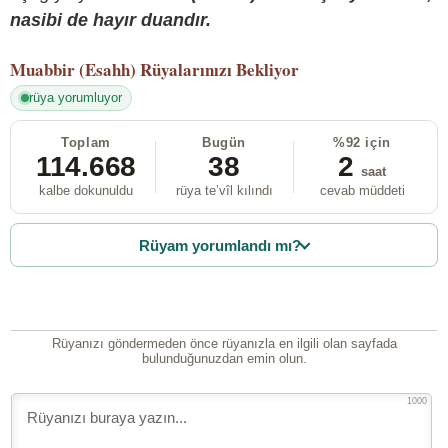
nasibi de hayır duandır.
Muabbir (Esahh)
Rüyalarınızı Bekliyor
rüya yorumluyor
Toplam
Bugün
%92 için
114.668
38
2
saat
kalbe dokunuldu
rüya te’vîl kılındı
cevab müddeti
Rüyam yorumlandı mı?
Rüyanızı göndermeden önce rüyanızla en ilgili olan sayfada
bulunduğunuzdan emin olun.
1000