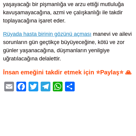
yaşayacağı bir pişmanlığa ve arzu ettiği mutluluğa
kavuşamayacağına, azmi ve çalışkanlığı ile takdir
toplayacağına işaret eder.
Rüyada hasta birinin gözünü açması
manevi ve ailevi
sorunların gün geçtikçe büyüyeceğine, kötü ve zor
günler yaşanacağına, düşmanların yenilgiye
uğratılacağına delalettir.
İnsan emeğini takdir etmek için ⭐Paylaş⭐ 🙏
E
F
T
T
W
S
m
a
wi
el
h
h
ail
c
tt
e
at
ar
e
er
gr
s
e
b
a
A
o
m
p