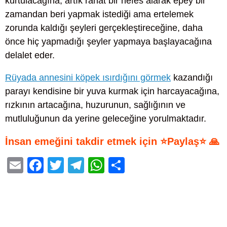
kurtulacağına, artık rahat bir nefes alarak epey bir
zamandan beri yapmak istediği ama ertelemek
zorunda kaldığı şeyleri gerçekleştireceğine, daha
önce hiç yapmadığı şeyler yapmaya başlayacağına
delalet eder.
Rüyada annesini köpek ısırdığını görmek
kazandığı
parayı kendisine bir yuva kurmak için harcayacağına,
rızkının artacağına, huzurunun, sağlığının ve
mutluluğunun da yerine geleceğine yorulmaktadır.
İnsan emeğini takdir etmek için ⭐Paylaş⭐ 🙏
E
F
T
T
W
S
m
a
wi
el
h
h
ail
c
tt
e
at
ar
e
er
gr
s
e