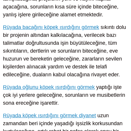
açacağına, sorunların kısa süre içinde biteceğine,
yanlış işlere girileceğine alamet etmektedir.
Rüyada bacağını köpek ısırdığını görmek
sıkıntı dolu
bir projenin altından kalkılacağına, verilecek bazı
talimatlar doğrultusunda işin büyütüleceğine, tüm
sıkıntıların, dertlerin ve sorunların biteceğine, eve
huzurun ve bereketin geleceğine, zararların sevilen
kişilerden alınacak yardım ve destek ile telafi
edileceğine, duaların kabul olacağına rivayet eder.
Rüyada oğlunu köpek ısırdığını görmek
yaptığı işte
çok iyi yerlere geleceğine, sorunların ve musibetlerin
sona ereceğine işarettir.
Rüyada köpek ısırdığını görmek diyanet
uzun
zamandan beri içinde yaşadığı işsizlik korkusundan