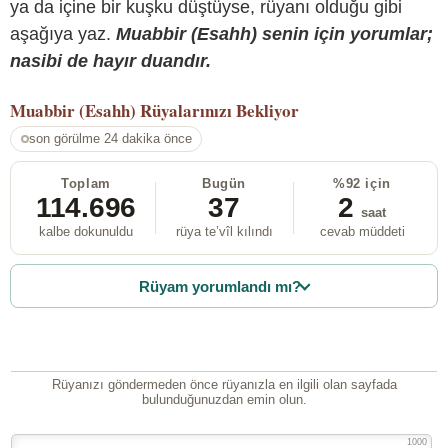
ya da içine bir kuşku düştüyse, rüyanı olduğu gibi
aşağıya yaz.
Muabbir (Esahh) senin için yorumlar;
nasibi de hayır duandır.
Muabbir (Esahh)
Rüyalarınızı Bekliyor
son görülme 24 dakika önce
Toplam
Bugün
%92 için
114.696
37
2
saat
kalbe dokunuldu
rüya te’vîl kılındı
cevab müddeti
Rüyam yorumlandı mı?
Rüyanızı göndermeden önce rüyanızla en ilgili olan sayfada
bulunduğunuzdan emin olun.
1000