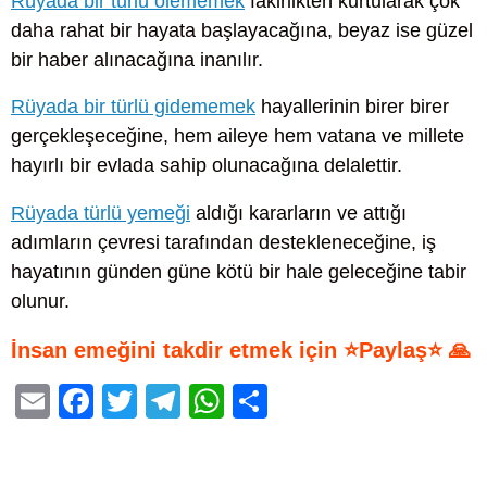
Rüyada bir türlü ölememek
fakirlikten kurtularak çok
daha rahat bir hayata başlayacağına, beyaz ise güzel
bir haber alınacağına inanılır.
Rüyada bir türlü gidememek
hayallerinin birer birer
gerçekleşeceğine, hem aileye hem vatana ve millete
hayırlı bir evlada sahip olunacağına delalettir.
Rüyada türlü yemeği
aldığı kararların ve attığı
adımların çevresi tarafından destekleneceğine, iş
hayatının günden güne kötü bir hale geleceğine tabir
olunur.
İnsan emeğini takdir etmek için ⭐Paylaş⭐ 🙏
E
F
T
T
W
S
m
a
wi
el
h
h
ail
c
tt
e
at
ar