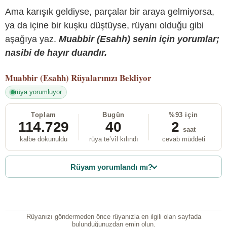
Ama karışık geldiyse, parçalar bir araya gelmiyorsa,
ya da içine bir kuşku düştüyse, rüyanı olduğu gibi
aşağıya yaz.
Muabbir (Esahh) senin için yorumlar;
nasibi de hayır duandır.
Muabbir (Esahh)
Rüyalarınızı Bekliyor
rüya yorumluyor
Toplam
Bugün
%93 için
114.729
40
2
saat
kalbe dokunuldu
rüya te’vîl kılındı
cevab müddeti
Rüyam yorumlandı mı?
Rüyanızı göndermeden önce rüyanızla en ilgili olan sayfada
bulunduğunuzdan emin olun.