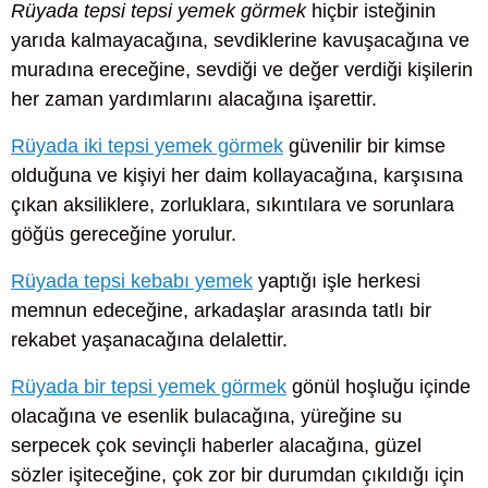
Rüyada tepsi tepsi yemek görmek
hiçbir isteğinin
yarıda kalmayacağına, sevdiklerine kavuşacağına ve
muradına ereceğine, sevdiği ve değer verdiği kişilerin
her zaman yardımlarını alacağına işarettir.
Rüyada iki tepsi yemek görmek
güvenilir bir kimse
olduğuna ve kişiyi her daim kollayacağına, karşısına
çıkan aksiliklere, zorluklara, sıkıntılara ve sorunlara
göğüs gereceğine yorulur.
Rüyada tepsi kebabı yemek
yaptığı işle herkesi
memnun edeceğine, arkadaşlar arasında tatlı bir
rekabet yaşanacağına delalettir.
Rüyada bir tepsi yemek görmek
gönül hoşluğu içinde
olacağına ve esenlik bulacağına, yüreğine su
serpecek çok sevinçli haberler alacağına, güzel
sözler işiteceğine, çok zor bir durumdan çıkıldığı için