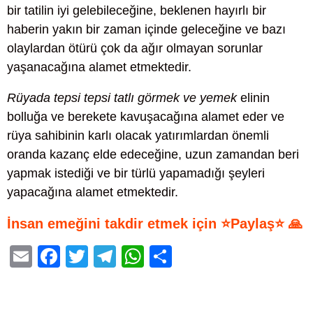
bir tatilin iyi gelebileceğine, beklenen hayırlı bir
haberin yakın bir zaman içinde geleceğine ve bazı
olaylardan ötürü çok da ağır olmayan sorunlar
yaşanacağına alamet etmektedir.
Rüyada tepsi tepsi tatlı görmek ve yemek
elinin
bolluğa ve berekete kavuşacağına alamet eder ve
rüya sahibinin karlı olacak yatırımlardan önemli
oranda kazanç elde edeceğine, uzun zamandan beri
yapmak istediği ve bir türlü yapamadığı şeyleri
yapacağına alamet etmektedir.
İnsan emeğini takdir etmek için ⭐Paylaş⭐ 🙏
E
F
T
T
W
S
m
a
wi
el
h
h
ail
c
tt
e
at
ar