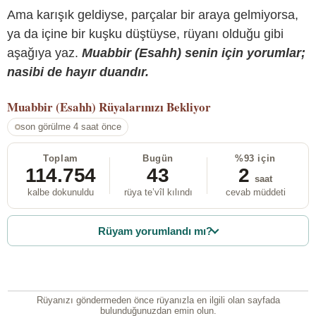
Ama karışık geldiyse, parçalar bir araya gelmiyorsa,
ya da içine bir kuşku düştüyse, rüyanı olduğu gibi
aşağıya yaz.
Muabbir (Esahh) senin için yorumlar;
nasibi de hayır duandır.
Muabbir (Esahh)
Rüyalarınızı Bekliyor
son görülme 4 saat önce
Toplam
Bugün
%93 için
114.754
43
2
saat
kalbe dokunuldu
rüya te’vîl kılındı
cevab müddeti
Rüyam yorumlandı mı?
Rüyanızı göndermeden önce rüyanızla en ilgili olan sayfada
bulunduğunuzdan emin olun.