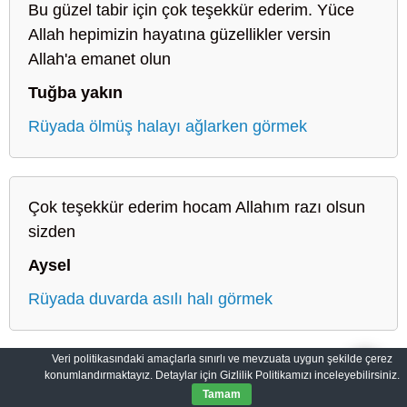
Bu güzel tabir için çok teşekkür ederim. Yüce
Allah hepimizin hayatına güzellikler versin
Allah'a emanet olun
Tuğba yakın
Rüyada ölmüş halayı ağlarken görmek
Çok teşekkür ederim hocam Allahım razı olsun
sizden
Aysel
Rüyada duvarda asılı halı görmek
Veri politikasındaki amaçlarla sınırlı ve mevzuata uygun şekilde çerez
konumlandırmaktayız. Detaylar için Gizlilik Politikamızı inceleyebilirsiniz.
Sahih Rüyalar: Rüyaların Dilini Öğrenin
Gizlilik Politikası
Tamam
© 2012-2026
SahihRuyalar.com
|
Tüm Hakları Saklıdır.