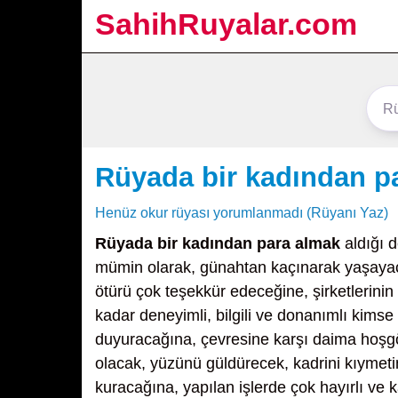
SahihRuyalar.com
Rüyada bir kadından p
Henüz okur rüyası yorumlanmadı (Rüyanı Yaz)
Rüyada bir kadından para almak
aldığı d
mümin olarak, günahtan kaçınarak yaşayaca
ötürü çok teşekkür edeceğine, şirketlerini
kadar deneyimli, bilgili ve donanımlı kimse
duyuracağına, çevresine karşı daima hoşgör
olacak, yüzünü güldürecek, kadrini kıymetini 
kuracağına, yapılan işlerde çok hayırlı ve 