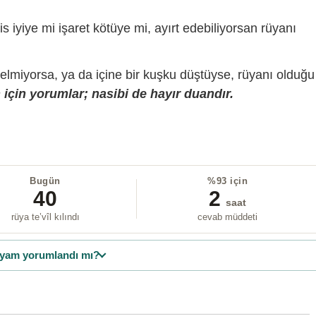
is iyiye mi işaret kötüye mi, ayırt edebiliyorsan rüyanı
gelmiyorsa, ya da içine bir kuşku düştüyse, rüyanı olduğu
için yorumlar; nasibi de hayır duandır.
Bugün
%93 için
40
2
saat
rüya te’vîl kılındı
cevab müddeti
yam yorumlandı mı?