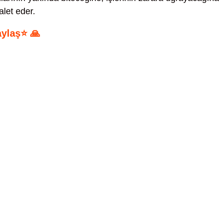
let eder.
aylaş⭐ 🙏