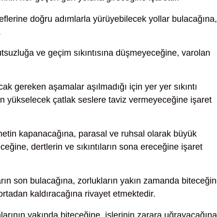
flerine doğru adımlarla yürüyebilecek yollar bulacağına,
.
suzluğa ve geçim sıkıntısına düşmeyeceğine, varolan
ak gereken aşamalar aşılmadığı için yer yer sıkıntı
n yükselecek çatlak seslere taviz vermeyeceğine işaret
etin kapanacağına, parasal ve ruhsal olarak büyük
eğine, dertlerin ve sıkıntıların sona ereceğine işaret
rın son bulacağına, zorlukların yakın zamanda biteceğin
e ortadan kaldıracağına rivayet etmektedir.
arının yakında biteceğine, işlerinin zarara uğrayacağına