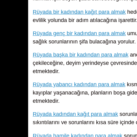
Rüyada bir kadından kağıt para almak
hede
evlilik yolunda bir adım atılacağına işarettir
Rüyada genç bir kadından para almak
umut
sağlık sorunlarının şifa bulacağına yorulur.
Rüyada başka bir kadından para almak
anc
çekileceğine, deyim yerindeyse çevresinde
etmektedir.
Rüyada yabancı kadından para almak
kısm
kayıplar yaşanacağına, planların boşa gidec
etmektedir.
Rüyada kadından kağıt para almak
sorunla
sıkıntılarını ve sorunlarını kısa süre içind
Rüyada hamile kadından para almak
sorunl