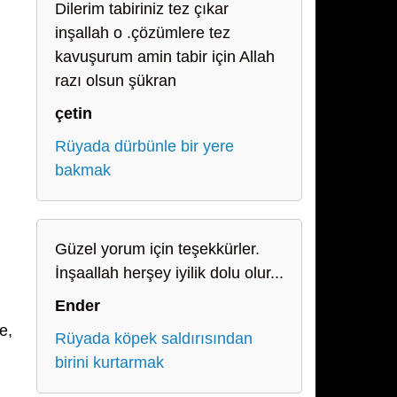
Dilerim tabiriniz tez çıkar
inşallah o .çözümlere tez
kavuşurum amin tabir için Allah
razı olsun şükran
çetin
Rüyada dürbünle bir yere
bakmak
Güzel yorum için teşekkürler.
İnşaallah herşey iyilik dolu olur...
Ender
e,
Rüyada köpek saldırısından
birini kurtarmak
,