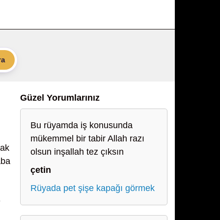
ra
Güzel Yorumlarınız
Bu rüyamda iş konusunda
mükemmel bir tabir Allah razı
cak
olsun inşallah tez çıksın
aba
çetin
Rüyada pet şişe kapağı görmek
e