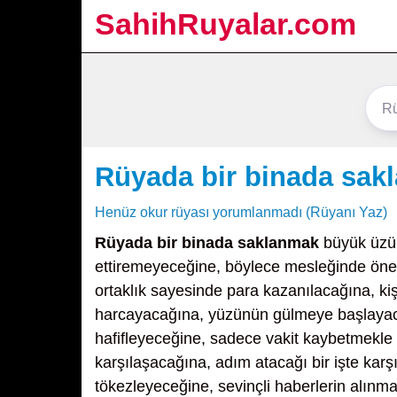
SahihRuyalar.com
Rüyada bir binada sak
Henüz okur rüyası yorumlanmadı (Rüyanı Yaz)
Rüyada bir binada saklanmak
büyük üzünt
ettiremeyeceğine, böylece mesleğinde öneml
ortaklık sayesinde para kazanılacağına, ki
harcayacağına, yüzünün gülmeye başlayaca
hafifleyeceğine, sadece vakit kaybetmekle 
karşılaşacağına, adım atacağı bir işte kar
tökezleyeceğine, sevinçli haberlerin alınma