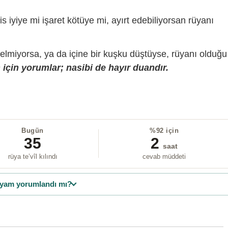
is iyiye mi işaret kötüye mi, ayırt edebiliyorsan rüyanı
gelmiyorsa, ya da içine bir kuşku düştüyse, rüyanı olduğu
için yorumlar; nasibi de hayır duandır.
Bugün
%92 için
35
2
saat
rüya te’vîl kılındı
cevab müddeti
yam yorumlandı mı?