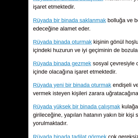
işaret etmektedir.
Rüyada bir binada saklanmak
bolluğa ve b
edeceğine alamet eder.
Rüyada binada oturmak
kişinin gönül hoşl
içindeki huzurun ve iyi geçiminin de bozula
Rüyada binada gezmek
sosyal çevresiyle ol
içinde olacağına işaret etmektedir.
Rüyada yeni bir binada oturmak
endişeli v
vermek isteyen kişileri zarara uğratacağına
Rüyada yüksek bir binada çalışmak
kulağa 
girileceğine, yapılan hatanın yakın bir kişi
yorulmaktadır.
Rüyada binada tadilat görmek
çok gereksiz