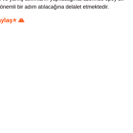
k önemli bir adım atılacağına delalet etmektedir.
aylaş⭐ 🙏