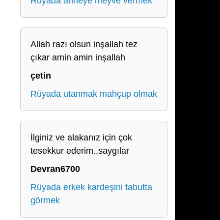
Rüyada anneye meyve vermek
Allah razı olsun inşallah tez
çıkar amin amin inşallah
çetin
Rüyada utanmak mahçup olmak
İlginiz ve alakanız için çok
tesekkur ederim..saygılar
Devran6700
Rüyada erkek kardeşini tabutta
görmek