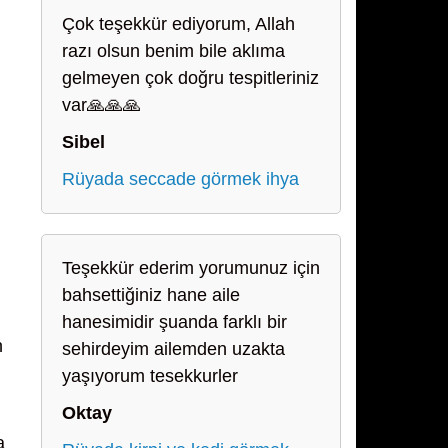
Çok teşekkür ediyorum, Allah
razı olsun benim bile aklıma
gelmeyen çok doğru tespitleriniz
var🙏🙏🙏
Sibel
Rüyada seccade görmek ihya
Teşekkür ederim yorumunuz için
bahsettiğiniz hane aile
hanesimidir şuanda farklı bir
n
sehirdeyim ailemden uzakta
yaşıyorum tesekkurler
Oktay
a