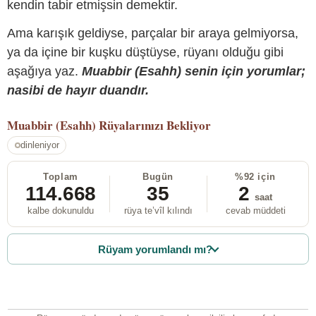
kendin tabir etmişsin demektir.
Ama karışık geldiyse, parçalar bir araya gelmiyorsa,
ya da içine bir kuşku düştüyse, rüyanı olduğu gibi
aşağıya yaz.
Muabbir (Esahh) senin için yorumlar;
nasibi de hayır duandır.
Muabbir (Esahh)
Rüyalarınızı Bekliyor
dinleniyor
Toplam
Bugün
%92 için
114.668
35
2
saat
kalbe dokunuldu
rüya te’vîl kılındı
cevab müddeti
Rüyam yorumlandı mı?