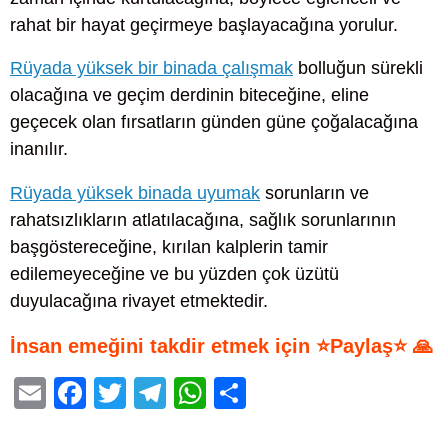
rahat bir hayat geçirmeye başlayacağına yorulur.
Rüyada yüksek bir binada çalışmak
bolluğun sürekli
olacağına ve geçim derdinin biteceğine, eline
geçecek olan fırsatların günden güne çoğalacağına
inanılır.
Rüyada yüksek binada uyumak
sorunların ve
rahatsızlıkların atlatılacağına, sağlık sorunlarının
başgöstereceğine, kırılan kalplerin tamir
edilemeyeceğine ve bu yüzden çok üzütü
duyulacağına rivayet etmektedir.
İnsan emeğini takdir etmek için ⭐Paylaş⭐ 🙏
E
F
T
T
W
S
m
a
wi
el
h
h