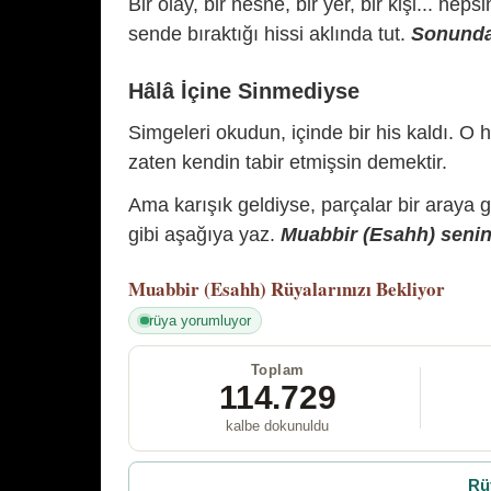
Bir olay, bir nesne, bir yer, bir kişi... hep
sende bıraktığı hissi aklında tut.
Sonunda 
Hâlâ İçine Sinmediyse
Simgeleri okudun, içinde bir his kaldı. O h
zaten kendin tabir etmişsin demektir.
Ama karışık geldiyse, parçalar bir araya 
gibi aşağıya yaz.
Muabbir (Esahh) senin 
Muabbir (Esahh)
Rüyalarınızı Bekliyor
rüya yorumluyor
Toplam
114.729
kalbe dokunuldu
Rü