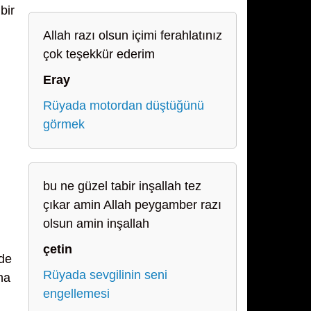
bir
Allah razı olsun içimi ferahlatınız
çok teşekkür ederim
Eray
Rüyada motordan düştüğünü
görmek
bu ne güzel tabir inşallah tez
çıkar amin Allah peygamber razı
olsun amin inşallah
çetin
lde
Rüyada sevgilinin seni
na
engellemesi