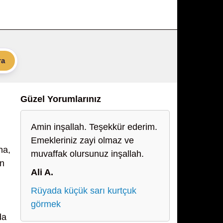
ra
Güzel Yorumlarınız
Amin inşallah. Teşekkür ederim.
Emekleriniz zayi olmaz ve
na,
muvaffak olursunuz inşallah.
an
Ali A.
Rüyada küçük sarı kurtçuk
görmek
da