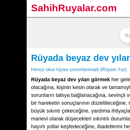
SahihRuyalar.com
Rüyada beyaz dev yıla
Henüz okur rüyası yorumlanmadı (Rüyanı Yaz)
Rüyada beyaz dev yılan görmek
her gele
olacağına, kişinin kesin olarak ve tamamıy
sorunların tatlıya bağlanacağına, sevinçli
bir hareketin sonuçlarının düzeltileceğine, 
büyük sıkıntı çekeceğine, yardıma ihtiyaç
manevi olarak düşecekleri sıkıntılı duruml
hayırlı yollar keşfedeceğine, ibadetlerini