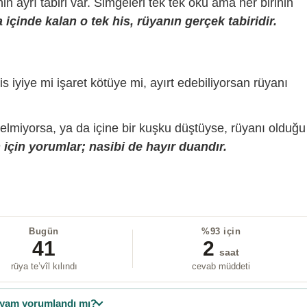
sinin ayrı tabiri var. Simgeleri tek tek oku ama her birinin
içinde kalan o tek his, rüyanın gerçek tabiridir.
is iyiye mi işaret kötüye mi, ayırt edebiliyorsan rüyanı
gelmiyorsa, ya da içine bir kuşku düştüyse, rüyanı olduğu
için yorumlar; nasibi de hayır duandır.
Bugün
%93 için
41
2
saat
rüya te’vîl kılındı
cevab müddeti
yam yorumlandı mı?