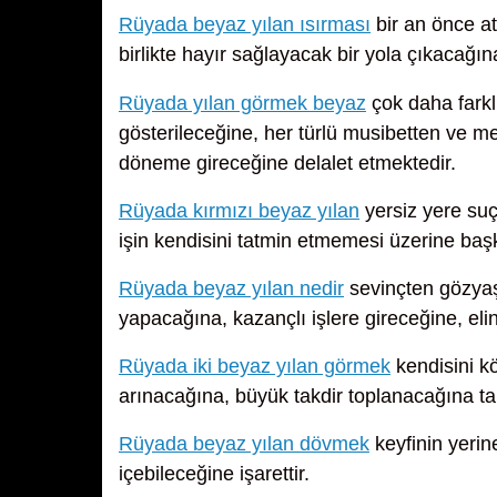
Rüyada beyaz yılan ısırması
bir an önce at
birlikte hayır sağlayacak bir yola çıkacağına 
Rüyada yılan görmek beyaz
çok daha farkl
gösterileceğine, her türlü musibetten ve me
döneme gireceğine delalet etmektedir.
Rüyada kırmızı beyaz yılan
yersiz yere suç
işin kendisini tatmin etmemesi üzerine baş
Rüyada beyaz yılan nedir
sevinçten gözyaş
yapacağına, kazançlı işlere gireceğine, eli
Rüyada iki beyaz yılan görmek
kendisini k
arınacağına, büyük takdir toplanacağına tab
Rüyada beyaz yılan dövmek
keyfinin yerine
içebileceğine işarettir.