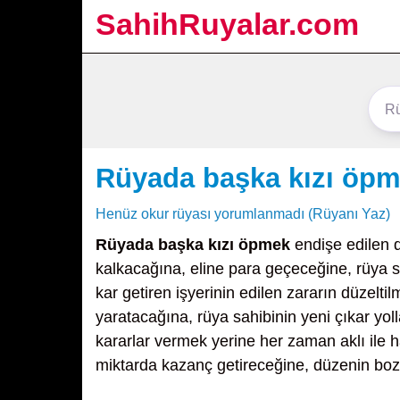
SahihRuyalar.com
Rüyada başka kızı öp
Henüz okur rüyası yorumlanmadı (Rüyanı Yaz)
Rüyada başka kızı öpmek
endişe edilen 
kalkacağına, eline para geçeceğine, rüya 
kar getiren işyerinin edilen zararın düzelt
yaratacağına, rüya sahibinin yeni çıkar yo
kararlar vermek yerine her zaman aklı ile 
miktarda kazanç getireceğine, düzenin boz