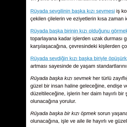
Rüyada sevgilinin başka kızı sevmesi
iş ko
çekilen çilelerin ve eziyetlerin kısa zaman 
Rüyada başka birinin kızı olduğunu görme
toparlayana kadar işlerden uzak durması ge
karşılaşacağına, çevresindeki kişilerden ço
Rüyada sevdiğin kızı başka biriyle öpüşü
artması sayesinde de yaşam standartlarını
Rüyada başka kızı sevmek
her türlü zayıf
güzel bir insan haline geleceğine, endişe 
düzeltileceğine, işlerin her daim hayırlı b
olunacağına yorulur.
Rüyada başka bir kızı öpmek
sorun yaşanan
olunacağına, işle ve aile ile hayırlı ve güz