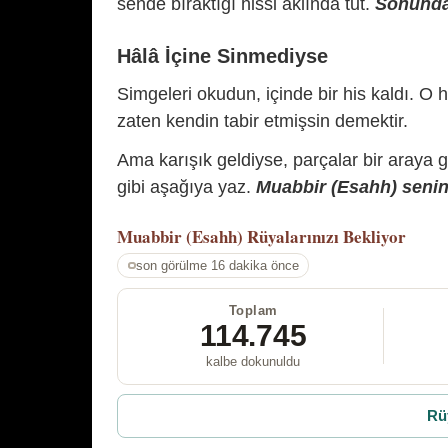
sende bıraktığı hissi aklında tut.
Sonunda 
Hâlâ İçine Sinmediyse
Simgeleri okudun, içinde bir his kaldı. O h
zaten kendin tabir etmişsin demektir.
Ama karışık geldiyse, parçalar bir araya 
gibi aşağıya yaz.
Muabbir (Esahh) senin 
Muabbir (Esahh)
Rüyalarınızı Bekliyor
son görülme 16 dakika önce
Toplam
114.745
kalbe dokunuldu
Rü