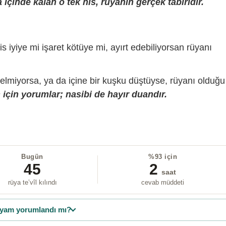
içinde kalan o tek his, rüyanın gerçek tabiridir.
is iyiye mi işaret kötüye mi, ayırt edebiliyorsan rüyanı
gelmiyorsa, ya da içine bir kuşku düştüyse, rüyanı olduğu
için yorumlar; nasibi de hayır duandır.
Bugün
%93 için
45
2
saat
rüya te’vîl kılındı
cevab müddeti
yam yorumlandı mı?