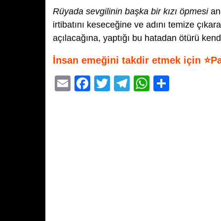
Rüyada sevgilinin başka bir kızı öpmesi
anc
irtibatını keseceğine ve adını temize çıkara
açılacağına, yaptığı bu hatadan ötürü kend
İnsan emeğini takdir etmek için ⭐P
E
F
T
T
W
S
m
a
wi
el
h
h
ail
c
tt
e
at
ar
e
er
gr
s
e
b
a
A
o
m
p
o
p
k