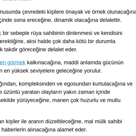
nusunda çevredeki kişilere önayak ve örnek olunacağına
içinde sona ereceğine, dinamik olacağına delalettir.
k
bir sebeple rüya sahibinin dinlenmesi ve kendisini
rektiğine, aksi halde çok daha kötü bir durumla
k takdir göreceğine delalet eder.
rken görmek
kalkınacağına, maddi anlamda gücünün
n en yüksek seviyelere geleceğine yorulur.
lığından, kompleksinden ve egosundan kurtulacağına ve
ve üzüntü yaratan olayların yakın zaman içinde
ir şekilde yürüyeceğine, manen çok huzurlu ve mutlu
 kişiler ile aranın düzeltileceğine, mal mülk sahibi
el haberlerin alınacağına alamet eder.