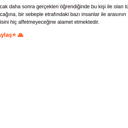
ak daha sonra gerçekleri öğrendiğinde bu kişi ile olan 
cağına, bir sebeple etrafındaki bazı insanlar ile arasının
isini hiç affetmeyeceğine alamet etmektedir.
aylaş⭐ 🙏