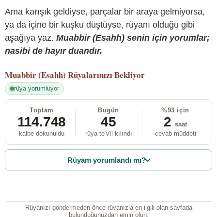
Ama karışık geldiyse, parçalar bir araya gelmiyorsa,
ya da içine bir kuşku düştüyse, rüyanı olduğu gibi
aşağıya yaz.
Muabbir (Esahh) senin için yorumlar;
nasibi de hayır duandır.
Muabbir (Esahh)
Rüyalarınızı Bekliyor
rüya yorumluyor
Toplam
Bugün
%93 için
114.748
45
2
saat
kalbe dokunuldu
rüya te’vîl kılındı
cevab müddeti
Rüyam yorumlandı mı?
Rüyanızı göndermeden önce rüyanızla en ilgili olan sayfada
bulunduğunuzdan emin olun.