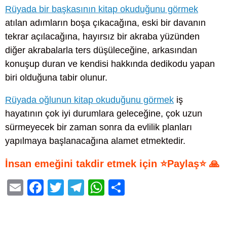
Rüyada bir başkasının kitap okuduğunu görmek
atılan adımların boşa çıkacağına, eski bir davanın
tekrar açılacağına, hayırsız bir akraba yüzünden
diğer akrabalarla ters düşüleceğine, arkasından
konuşup duran ve kendisi hakkında dedikodu yapan
biri olduğuna tabir olunur.
Rüyada oğlunun kitap okuduğunu görmek
iş
hayatının çok iyi durumlara geleceğine, çok uzun
sürmeyecek bir zaman sonra da evlilik planları
yapılmaya başlanacağına alamet etmektedir.
İnsan emeğini takdir etmek için ⭐Paylaş⭐ 🙏
E
F
T
T
W
S
m
a
wi
el
h
h
ail
c
tt
e
at
ar