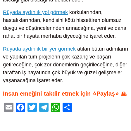
Rüyada aydınlık yol görmek
korkularından,
hastalıklarından, kendisini kötü hissettiren olumsuz
duygu ve düşüncelerinden arınacağına, yeni ve daha
rahat bir hayata merhaba diyeceğine işaret eder.
Rüyada aydınlık bir yer görmek
atılan bütün adımların
ve yapılan tüm projelerin çok kazanç ve başarı
getireceğine, çok zor dönemlerin geçirileceğine, diğer
taraftan iş hayatında çok büyük ve güzel gelişmeler
yaşanacağına işaret eder.
İnsan emeğini takdir etmek için ⭐Paylaş⭐ 🙏
E
F
T
T
W
S
m
a
wi
el
h
h
ail
c
tt
e
at
ar