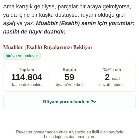
Ama karışık geldiyse, parçalar bir araya gelmiyorsa,
ya da içine bir kuşku düştüyse, rüyanı olduğu gibi
aşağıya yaz.
Muabbir (Esahh) senin için yorumlar;
nasibi de hayır duandır.
Muabbir (Esahh)
Rüyalarınızı Bekliyor
rüya yorumluyor
Toplam
Bugün
%94 için
114.804
59
2
saat
kalbe dokunuldu
rüya te’vîl kılındı
cevab müddeti
Rüyam yorumlandı mı?
Rüyanızı göndermeden önce rüyanızla en ilgili olan sayfada
bulunduğunuzdan emin olun.