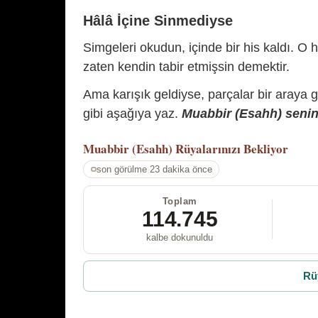
Hâlâ İçine Sinmediyse
Simgeleri okudun, içinde bir his kaldı. O h
zaten kendin tabir etmişsin demektir.
Ama karışık geldiyse, parçalar bir araya 
gibi aşağıya yaz.
Muabbir (Esahh) senin 
Muabbir (Esahh)
Rüyalarınızı Bekliyor
son görülme 23 dakika önce
Toplam
114.745
kalbe dokunuldu
Rü