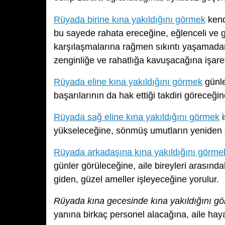
Rüyada birine kına yakıldığını görmek
kendi
bu sayede rahata ereceğine, eğlenceli ve 
karşılaşmalarına rağmen sıkıntı yaşamadan a
zenginliğe ve rahatlığa kavuşacağına işare
Rüyada eline kına yakıldığını görmek
günle
başarılarının da hak ettiği takdiri göreceğin
Rüyada sağ eline kına yakıldığını görmek
i
yükseleceğine, sönmüş umutların yeniden 
Rüyada arkadaşına kına yakıldığını görme
günler görüleceğine, aile bireyleri arasında
giden, güzel ameller işleyeceğine yorulur.
Rüyada kına gecesinde kına yakıldığını g
yanına birkaç personel alacağına, aile hay