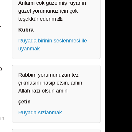
Anlamı çok güzelmiş rüyanın
güzel yorumunuz için çok
,
teşekkür ederim 🙏
r
Kübra
Rüyada birinin seslenmesi ile
uyanmak
a
Rabbim yorumunuzun tez
çıkmasını nasip etsin. amin
Allah razı olsun amin
çetin
Rüyada sızlanmak
in