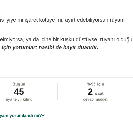
is iyiye mi işaret kötüye mi, ayırt edebiliyorsan rüyanı
gelmiyorsa, ya da içine bir kuşku düştüyse, rüyanı olduğu
için yorumlar; nasibi de hayır duandır.
Bugün
%93 için
45
2
saat
rüya te’vîl kılındı
cevab müddeti
yam yorumlandı mı?