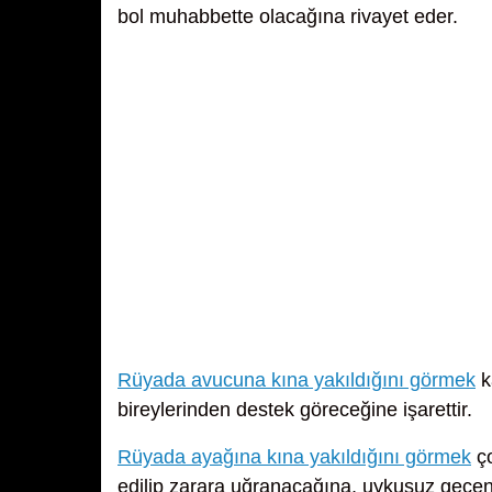
bol muhabbette olacağına rivayet eder.
Rüyada avucuna kına yakıldığını görmek
k
bireylerinden destek göreceğine işarettir.
Rüyada ayağına kına yakıldığını görmek
ço
edilip zarara uğranacağına, uykusuz geçen