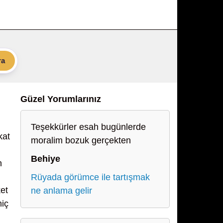
ra
Güzel Yorumlarınız
Teşekkürler esah bugünlerde
kat
moralim bozuk gerçekten
Behiye
n
Rüyada görümce ile tartışmak
ket
ne anlama gelir
hiç