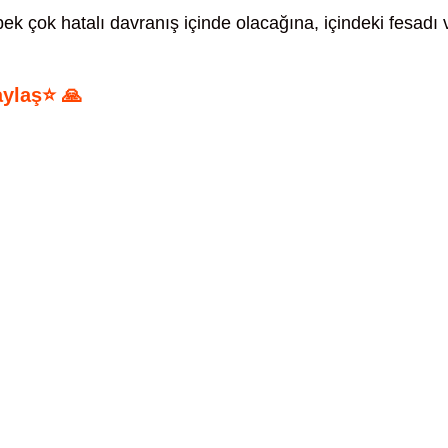
pek çok hatalı davranış içinde olacağına, içindeki fesadı 
.
aylaş⭐ 🙏