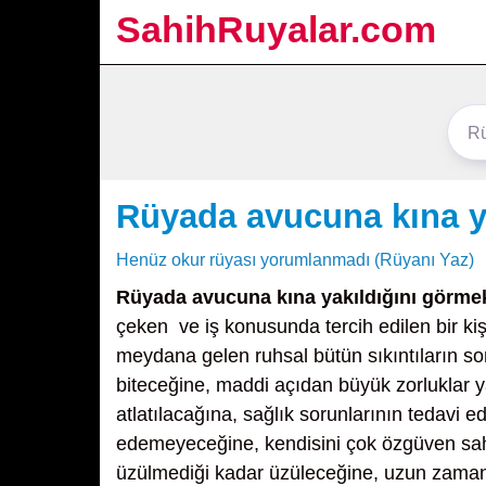
SahihRuyalar.com
Rüyada avucuna kına y
Henüz okur rüyası yorumlanmadı (Rüyanı Yaz)
Rüyada avucuna kına yakıldığını görme
çeken ve iş konusunda tercih edilen bir k
meydana gelen ruhsal bütün sıkıntıların son
biteceğine, maddi açıdan büyük zorluklar 
atlatılacağına, sağlık sorunlarının tedavi e
edemeyeceğine, kendisini çok özgüven sahib
üzülmediği kadar üzüleceğine, uzun zamand