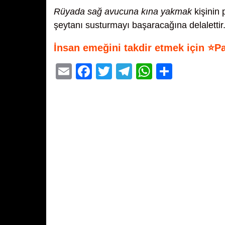
Rüyada sağ avucuna kına yakmak
kişinin 
şeytanı susturmayı başaracağına delalettir
İnsan emeğini takdir etmek için ⭐P
E
F
T
T
W
S
m
a
wi
el
h
h
ail
c
tt
e
at
ar
e
er
gr
s
e
b
a
A
o
m
p
o
p
k