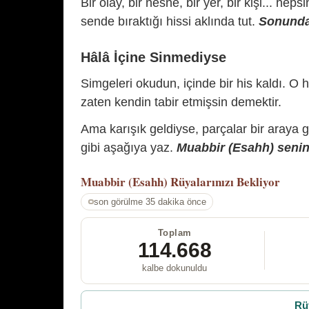
Bir olay, bir nesne, bir yer, bir kişi... hep
sende bıraktığı hissi aklında tut.
Sonunda 
Hâlâ İçine Sinmediyse
Simgeleri okudun, içinde bir his kaldı. O h
zaten kendin tabir etmişsin demektir.
Ama karışık geldiyse, parçalar bir araya 
gibi aşağıya yaz.
Muabbir (Esahh) senin 
Muabbir (Esahh)
Rüyalarınızı Bekliyor
son görülme 35 dakika önce
Toplam
114.668
kalbe dokunuldu
Rü