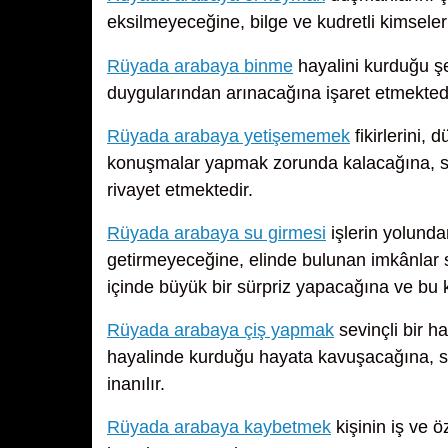
eksilmeyeceğine, bilge ve kudretli kimseler
Rüyada arabaya binme
hayalini kurduğu ş
duygularından arınacağına işaret etmektedi
Rüyada arabaya yetişememek
fikirlerini,
konuşmalar yapmak zorunda kalacağına, so
rivayet etmektedir.
Rüyada arabaya su girmesi
işlerin yolunda
getirmeyeceğine, elinde bulunan imkânlar s
içinde büyük bir sürpriz yapacağına ve bu 
Rüyada arabaya çiş yapmak
sevinçli bir h
hayalinde kurduğu hayata kavuşacağına, so
inanılır.
Rüyada arabaya kaybetmek
kişinin iş ve ö