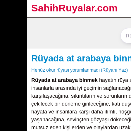
SahihRuyalar.com
Rüyada at arabaya bi
Henüz okur rüyası yorumlanmadı (Rüyanı Yaz)
Rüyada at arabaya binmek
hayatın rüya s
insanlarla arasında iyi geçimin sağlanacağı
karşılaşacağına, sıkıntıların ve sorunların
çekilecek bir döneme girileceğine, katı dü
hayata ve insanlara karşı daha ılımlı, hoşg
yaşanacağına, sevinçten gözyaşı dökeceğin
mutsuz eden kişilerden ve olaylardan uzak 