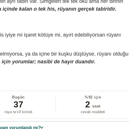
sinin ayrı tabiri var. Simgeleri tek tek oku ama her birinin
içinde kalan o tek his, rüyanın gerçek tabiridir.
is iyiye mi işaret kötüye mi, ayırt edebiliyorsan rüyanı
gelmiyorsa, ya da içine bir kuşku düştüyse, rüyanı olduğu
için yorumlar; nasibi de hayır duandır.
Bugün
%92 için
37
2
saat
rüya te’vîl kılındı
cevab müddeti
yam yorumlandı mı?