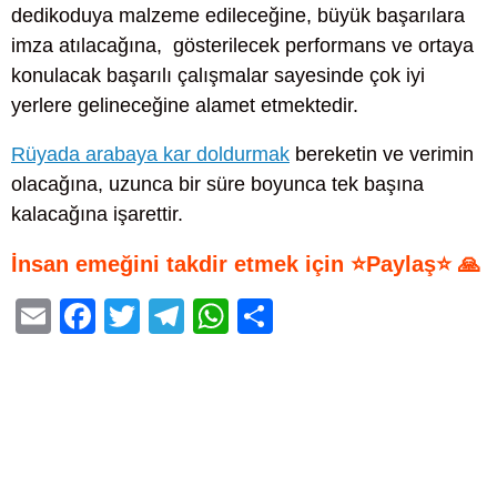
dedikoduya malzeme edileceğine, büyük başarılara
imza atılacağına, gösterilecek performans ve ortaya
konulacak başarılı çalışmalar sayesinde çok iyi
yerlere gelineceğine alamet etmektedir.
Rüyada arabaya kar doldurmak
bereketin ve verimin
olacağına, uzunca bir süre boyunca tek başına
kalacağına işarettir.
İnsan emeğini takdir etmek için ⭐Paylaş⭐ 🙏
E
F
T
T
W
S
m
a
wi
el
h
h
ail
c
tt
e
at
ar
e
er
gr
s
e
b
a
A
o
m
p