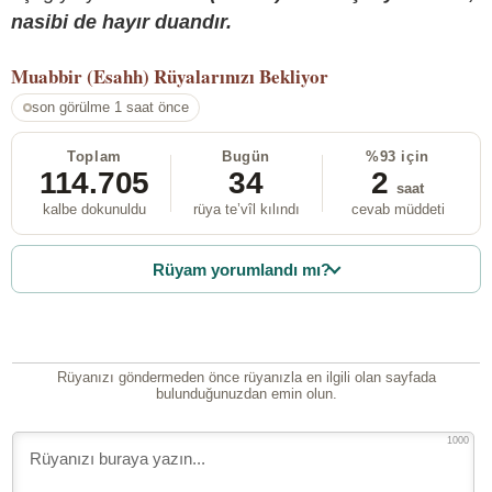
nasibi de hayır duandır.
Muabbir (Esahh)
Rüyalarınızı Bekliyor
son görülme 1 saat önce
Toplam
Bugün
%93 için
114.705
34
2
saat
kalbe dokunuldu
rüya te’vîl kılındı
cevab müddeti
Rüyam yorumlandı mı?
Rüyanızı göndermeden önce rüyanızla en ilgili olan sayfada
bulunduğunuzdan emin olun.
1000