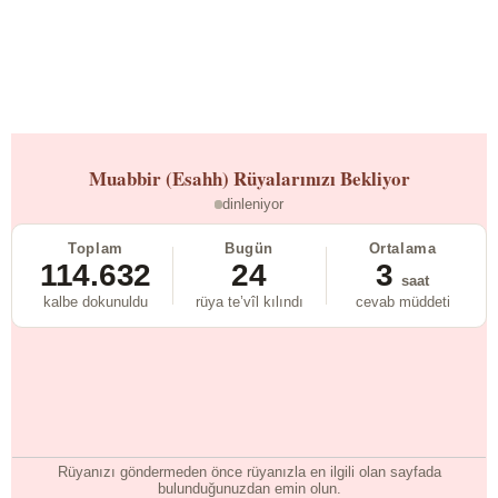
Muabbir (Esahh)
Rüyalarınızı Bekliyor
dinleniyor
Toplam
Bugün
Ortalama
114.632
24
3
saat
kalbe dokunuldu
rüya te’vîl kılındı
cevab müddeti
Rüyanızı göndermeden önce rüyanızla en ilgili olan sayfada
bulunduğunuzdan emin olun.