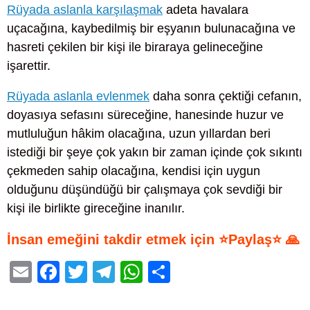
Rüyada aslanla karşılaşmak
adeta havalara
uçacağına, kaybedilmiş bir eşyanın bulunacağına ve
hasreti çekilen bir kişi ile biraraya gelineceğine
işarettir.
Rüyada aslanla evlenmek
daha sonra çektiği cefanın,
doyasıya sefasını süreceğine, hanesinde huzur ve
mutluluğun hâkim olacağına, uzun yıllardan beri
istediği bir şeye çok yakın bir zaman içinde çok sıkıntı
çekmeden sahip olacağına, kendisi için uygun
olduğunu düşündüğü bir çalışmaya çok sevdiği bir
kişi ile birlikte gireceğine inanılır.
İnsan emeğini takdir etmek için ⭐Paylaş⭐ 🙏
E
F
T
T
W
S
m
a
wi
el
h
h