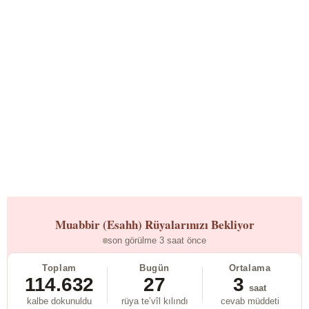
Muabbir (Esahh)
Rüyalarınızı Bekliyor
son görülme 3 saat önce
Toplam
Bugün
Ortalama
114.632
27
3
saat
kalbe dokunuldu
rüya te’vîl kılındı
cevab müddeti