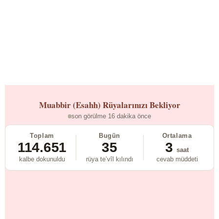
Muabbir (Esahh)
Rüyalarınızı Bekliyor
son görülme 16 dakika önce
Toplam
Bugün
Ortalama
114.651
35
3
saat
kalbe dokunuldu
rüya te’vîl kılındı
cevab müddeti