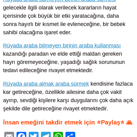
gelecekle ilgili olarak verilecek kararların hayat
içerisinde çok büyük bir etki yaratacağına, daha
sonra hayırlı bir kısmet ile evleneceğine, bir bebek
sahibi olacağına işaret eder.
Rüyada araba bilmeyen birinin araba kullanması
kazandığı paradan ve elde ettiği maldan gereken
hayrı göremeyeceğine, yaşadığı sağlık sorununun
tedavi edileceğine rivayet etmektedir.
Rüyada araba almak araba sürmek
kendisine fazlaca
kar getireceğine, özellikle ailesine daha çok vakit
ayırıp, sevdiği kişilere karşı duygularını çok daha açık
şekilde dile getireceğine rivayet etmektedir.
İnsan emeğini takdir etmek için ⭐Paylaş⭐ 🙏
E
F
T
T
W
S