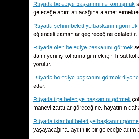
Rüyada belediye başkanını ile konuşmak
s
geleceğe adım atılacağına alamet etmekted
Rüyada şehrin belediye başkanını görmek
eğlenceli zamanlar geçireceğine delalettir.
Rüyada ölen belediye başkanını görmek
se
daim yeni iş kollarına girmek için fırsat ko
yorulur.
Rüyada belediye başkanını görmek diyane
eder.
Rüyada ilçe belediye başkanını görmek
çok
manevi zararlar göreceğine, hayatının daha
Rüyada istanbul belediye başkanını görme
yaşayacağına, aydınlık bir geleceğe adım a