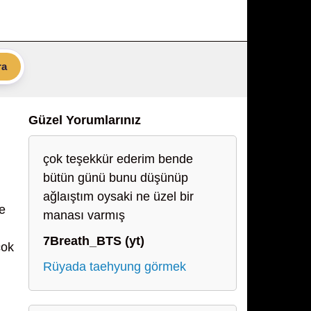
ra
Güzel Yorumlarınız
çok teşekkür ederim bende
bütün günü bunu düşünüp
ağlaıştım oysaki ne üzel bir
ne
manası varmış
7Breath_BTS (yt)
çok
Rüyada taehyung görmek