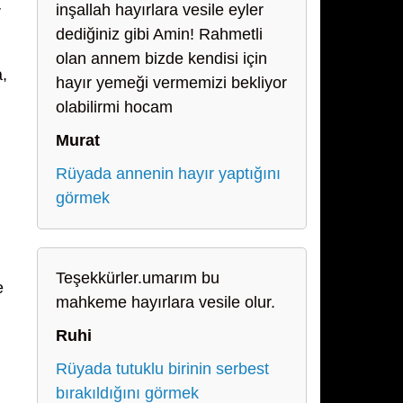
inşallah hayırlara vesile eyler
r
dediğiniz gibi Amin! Rahmetli
olan annem bizde kendisi için
,
hayır yemeği vermemizi bekliyor
olabilirmi hocam
Murat
Rüyada annenin hayır yaptığını
görmek
Teşekkürler.umarım bu
e
mahkeme hayırlara vesile olur.
Ruhi
Rüyada tutuklu birinin serbest
bırakıldığını görmek