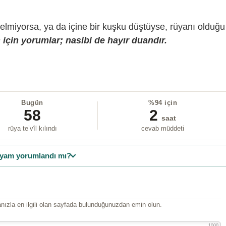
gelmiyorsa, ya da içine bir kuşku düştüyse, rüyanı olduğu
için yorumlar; nasibi de hayır duandır.
Bugün
%94 için
58
2
saat
rüya te’vîl kılındı
cevab müddeti
yam yorumlandı mı?
ızla en ilgili olan sayfada bulunduğunuzdan emin olun.
1000