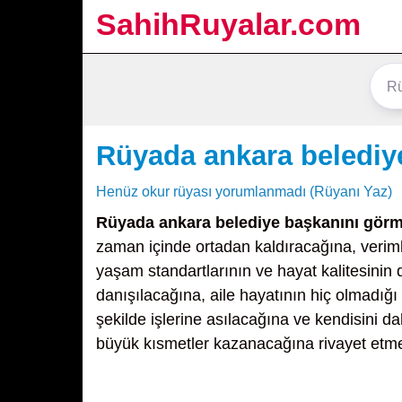
SahihRuyalar.com
Rüyada ankara belediy
Henüz okur rüyası yorumlanmadı (Rüyanı Yaz)
Rüyada ankara belediye başkanını gör
zaman içinde ortadan kaldıracağına, verimli
yaşam standartlarının ve hayat kalitesinin d
danışılacağına, aile hayatının hiç olmadığı
şekilde işlerine asılacağına ve kendisini 
büyük kısmetler kazanacağına rivayet etme