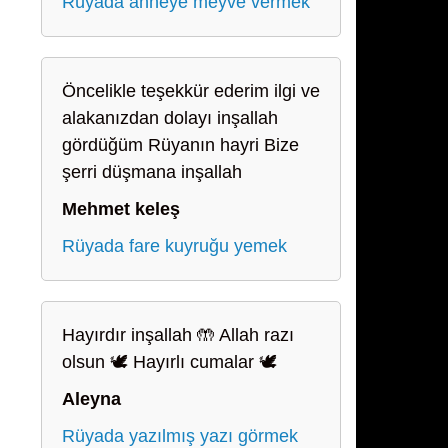
Rüyada anneye meyve vermek
Öncelikle teşekkür ederim ilgi ve
alakanızdan dolayı inşallah
gördüğüm Rüyanın hayri Bize
şerri düşmana inşallah
Mehmet keleş
Rüyada fare kuyruğu yemek
Hayırdır inşallah 🤲 Allah razı
olsun 🕊️ Hayırlı cumalar 🕊️
Aleyna
Rüyada yazılmış yazı görmek