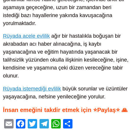
aşamaya geçeceğine, uzun bir zamandan beri
istediği bazı hayallerine yakında kavuşacağına
yorulmaktadır.
Rüyada acele evlilik
ağır bir hastalıkla boğuşan bir
akrabadan acı haber alınacağına, iş kaybı
yaşanacağına ve eğitim hayatında yaşanacak bir
talihsizlik yüzünden okulla ilişkinin kesileceğine, işine,
kendisine ve yaşamına çeki düzen vereceğine tabir
olunur.
Rüyada istemediği evlilik
büyük sorunlar ve üzüntüler
yaşayacağına, nefsine yenileceğine yorulur.
İnsan emeğini takdir etmek için ⭐Paylaş⭐ 🙏
E
F
T
T
W
S