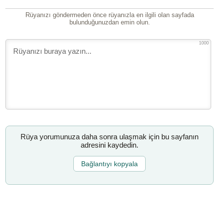
Rüyanızı göndermeden önce rüyanızla en ilgili olan sayfada
bulunduğunuzdan emin olun.
1000
Rüya yorumunuza daha sonra ulaşmak için bu sayfanın
adresini kaydedin.
Bağlantıyı kopyala