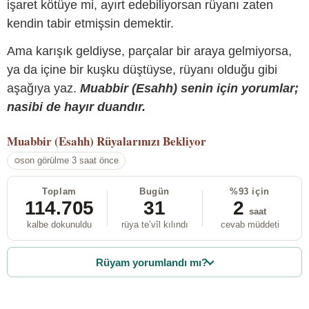
işaret kötüye mi, ayırt edebiliyorsan rüyanı zaten
kendin tabir etmişsin demektir.
Ama karışık geldiyse, parçalar bir araya gelmiyorsa,
ya da içine bir kuşku düştüyse, rüyanı olduğu gibi
aşağıya yaz.
Muabbir (Esahh) senin için yorumlar;
nasibi de hayır duandır.
Muabbir (Esahh)
Rüyalarınızı Bekliyor
son görülme 3 saat önce
Toplam
Bugün
%93 için
114.705
31
2
saat
kalbe dokunuldu
rüya te’vîl kılındı
cevab müddeti
Rüyam yorumlandı mı?